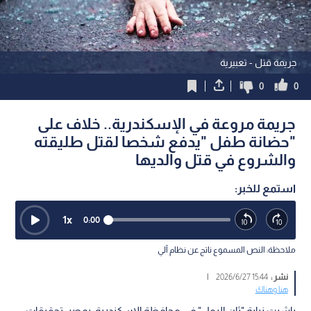
جريمة قتل - تعبيرية
0
0
جريمة مروعة في الإسكندرية.. خلاف على
"حضانة طفل "يدفع شخصا لقتل طليقته
والشروع في قتل والديها
استمع للخبر:
1
x
0:00
ملاحظة: النص المسموع ناتج عن نظام آلي
نشر :
15:44 2026/6/27
|
هنا وهناك
باشرت نيابة "ثان الرمل" في محافظة الإسكندرية، بمصر، تحقيقات