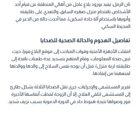
ثان الرمل، يفيد بورود بلاغ عاجل من أهالي المنطقة عن قيام أحد
الأشخاص باقتحام منزل صهره السابق، والتعدي على طليقته
وأبويها باستخدام آلة حادة (سكين)، مما أحدث حالة من الذعر في
المحيط السكني.
تفاصيل الهجوم والحالة الصحية للضحايا
انتقلت الأجهزة الأمنية وقوات المباحث إلى موقع البلاغ فورا، حيث
تبين صحة المعلومات. وقام المتهم بتسديد عدة طعنات نافذة إلى
طليقته (ربة منزل)، قبل أن يوجه نفس السلاح إلى والدها ووالدتها
لمنعهما من إنقاذها.
تقرير المستشفى والإجراءات: جرى نقل الضحايا الثلاثة بشكل طارئ
إلى المستشفى لتلقي العلاج، إلا أن الزوجة لفظت أنفاسها الأخيرة
فور وصولها نتيجة هبوط حاد في الدورة الدموية بسبب نزيف شديد.