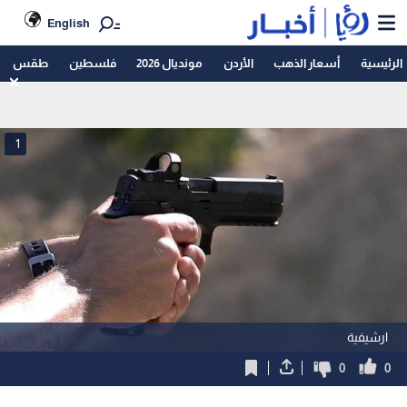
English
الرئيسية
أسعار الذهب
الأردن
مونديال 2026
فلسطين
طقس
1
ارشيفية
0
0