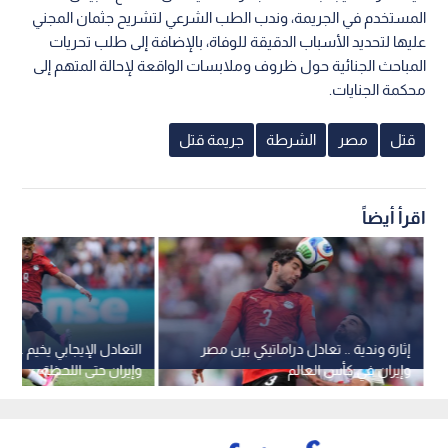
المستخدم في الجريمة، وندب الطب الشرعي لتشريح جثمان المجني
عليها لتحديد الأسباب الدقيقة للوفاة، بالإضافة إلى طلب تحريات
المباحث الجنائية حول ظروف وملابسات الواقعة لإحالة المتهم إلى
محكمة الجنايات.
قتل
مصر
الشرطة
جريمة قتل
اقرأ أيضاً
إثارة وندية .. تعادل دراماتيكي بين مصر
التعادل الإيجابي يخيم على
وإيران في كأس العالم
وإيران حتى اللحظة