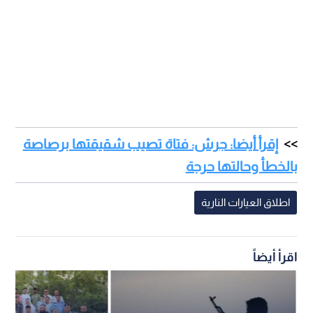
إقرأ أيضا: جرش: فتاة تصيب شقيقتها برصاصة
بالخطأ وحالتها حرجة
اطلاق العيارات النارية
اقرأ أيضاً