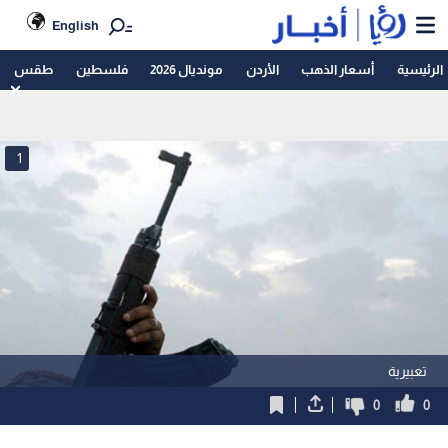
English
الرئيسية
أسعار الذهب
الأردن
مونديال 2026
فلسطين
طقس
1
تعبيرية
0
0