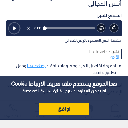
أنس المجالي
استمع للخبر:
1
x
0:00
ملاحظة: النص المسموع ناتج عن نظام آلي
نشر :
منذ 4 ساعات
|
الأردن
لمعرفة تفاصيل العزاء ومعلومات الفقيد
إضغط هنا
وحمل
تطبيق وفيات
هذا الموقع يستخدم ملف تعريف الارتباط Cookie
انتقلت إلى رحمة الله تعالى، اليوم السبت، عائشة صالح المجالي، والدة
لمزيد من المعلومات ، يرجى قراءة
سياسة الخصوصية
الإعلامي أنس المجالي، بعد حياة حافلة بالعطاء.
اوافق
الرئيسية
عواجل
المباشر
أحدث الأخبار
الأكثر شيوعًا