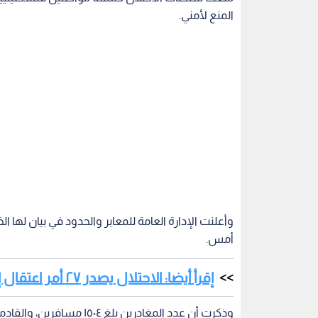
المنع لأمني.
أمس.
إقرأ أيضا: الاحتلال يصدر ٢٧ أمر اعتقال إداري بحق أسرى