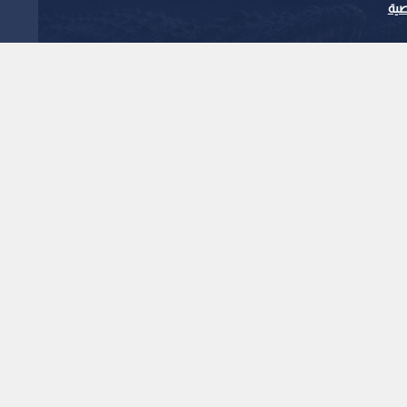
ية
 خطة "إسرائيلية" لردع
ا قضائيا
1
x
0:00