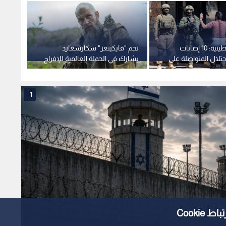
مصادر فلسطينية: 10 إصابات
نجم "فايكينغز" سكارسغارد
حتلال المتواصلة على
يشارك في الحملة العالمية للإفراج
تحت أن
عن الأسير مروان البرغوثي.. فيديو
قطاع 
1
Cooki