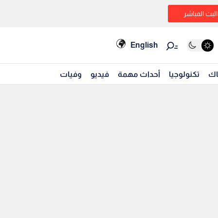
البث المباشر
English
اك
تكنولوجيا
أحداث مهمة
فيديو
وفيات