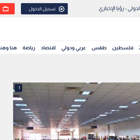
ولي - رؤيا الإخباري
تسجيل الدخول
فلسطين
طقس
عربي ودولي
اقتصاد
رياضة
هنا وهن
1