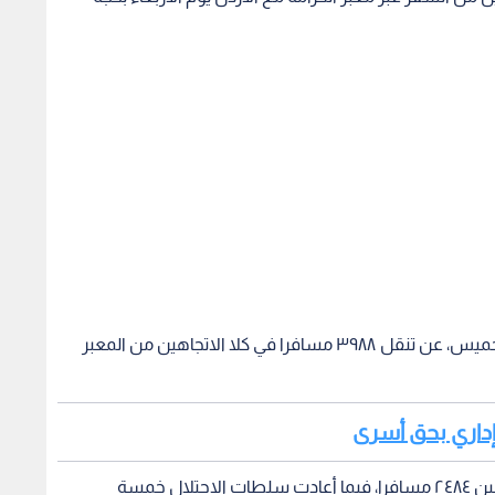
وأعلنت الإدارة العامة للمعابر والحدود في بيان لها الخميس، عن تنقل ٣٩٨٨ مسافرا في كلا الاتجاهين من المعبر
وذكرت أن عدد المغادرين بلغ ١٥٠٤ مسافرين، والقادمين ٢٤٨٤ مسافرا، فيما أعادت سلطات الاحتلال خمسة