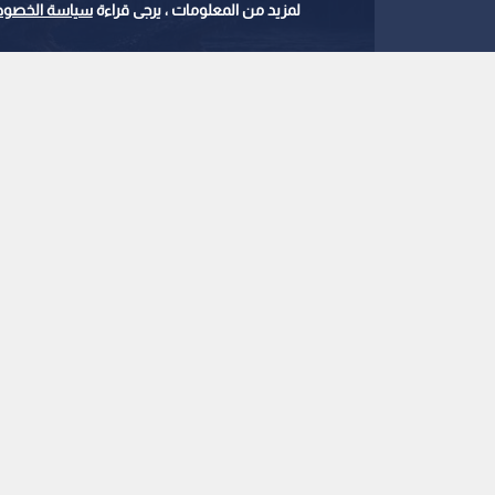
لمزيد من المعلومات ، يرجى قراءة
سياسة الخصوص
صورة مولدة بالذكاء الإصطناعي
0
0
"تماسيح حول السجن"..
الأسرى تثير جدلا وتدخل
استمع للخبر:
ملاحظة: النص المسموع ناتج عن نظام آلي
نشر :
منذ 23 ساعة
|
آخر تحديث :
منذ 23 ساعة
|
فلسطين