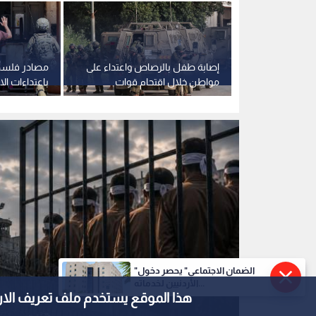
مريكي يعد
إصابة طفل بالرصاص واعتداء على
سكرية جنوب
مواطن خلال اقتحام قوات
باعتداءات الا
الاحتلال لـ جنين
مخيم قلنديا
"الضمان الاجتماعي" يحصر دخول
الأردنيين لخدماته...
هذا الموقع يستخدم ملف تعريف الارتباط e