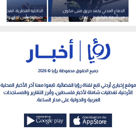
الدفاع المدني يخمد حريق مبنى مكون
الداخلية القطرية: انفجار 
من أربعة طوابق في عمان
بمنطقة رأس لفان والدفاع
يتعامل مع الحادث
جميع الحقوق محفوظة رؤيا © 2026
موقع إخباري أردني تابع لقناة رؤيا الفضائية. تابعوا معنا آخر الأخبار المحلية
الأردنية، تغطيات شاملة لأخبار فلسطين، وأبرز التقارير والمستجدات
العربية والدولية على مدار الساعة.