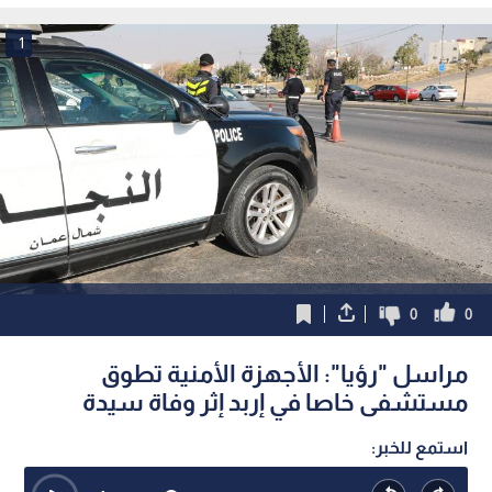
1
0
0
مراسل "رؤيا": الأجهزة الأمنية تطوق
مستشفى خاصا في إربد إثر وفاة سيدة
استمع للخبر: