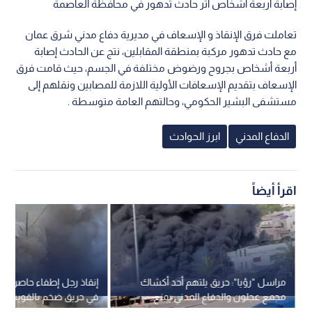
إصابة أربعة أشخاص اثر حادث تدهور في محافظة العاصمة
تعاملت فرق الإنقاذ و الإسعاف في مديرية دفاع مدني شرق عمان
مع حادث تدهور مركبة بمنطقة المقابلين، نتج عن الحادث إصابة
أربعة أشخاص بجروح ورضوض مختلفة في الجسم، حيث قامت فرق
الإسعاف بتقديم الإسعافات الأولية اللازمة للمصابين ونقلهم إلى
مستشفى البشير الحكومي، وحالتهم العامة متوسطة .
الدفاع المدني
ابرز الحوادث
اقرأ أيضاً
مراسل "رؤيا": حريق يلتهم أحد أكشاك
إنقاذ رجل إطفاء حاصرته 
مجمع عجلون والدفاع المدني يمنع
في حريق ضخم بالقويسم
امتداده إلى المحال المجاورة -فيديو
عمان