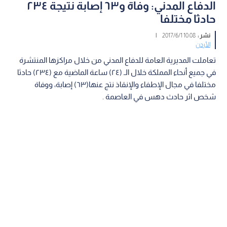
الدفاع المدني: وفاة و٦٣ إصابة نتيجة ٢٣٤
حادثا مختلفا
نشر :
10:08 2017/6/1
|
الأردن
تعاملت المديرية العامة للدفاع المدني من خلال مراكزها المنتشرة
في جميع أنحاء المملكة خلال الـ (٢٤) ساعة الماضية مع (٢٣٤) حادثا
مختلفا في مجال الإطفاء والإنقاذ نتج عنها(٦٣) إصابة، ووفاة
شخص اثر حادث دهس في العاصمة .