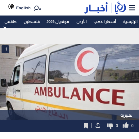
English
الرئيسية
أسعار الذهب
الأردن
مونديال 2026
فلسطين
طقس
1
تعبيرية
0
0