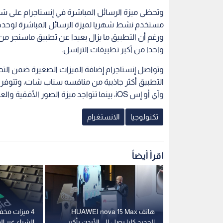
مستخدم نشط شهريا لميزة الرسائل المباشرة لوحدها
واحدا من أكبر تطبيقات التراسل.
وتواصل إنستاجرام إضافة الميزات الصغيرة ضمن الت
التطبيق أكثر جاذبية من منافسه سناب شات، وتتوفر 
وآي أو إس iOS، بينما تتواجد ميزة الصور الأفقية والعمودية حاليا على نظام آي أو إس ولاحقا لأندرويد.
تكنولوجيا
الانستغرام
اقرأ أيضاً
غرام".. المنصة
هاتف HUAWEI nova 15 Max
4 ميزات مخف
للمستخدمين
الجديد كليا يصل إلى الأردن بأكبر
الشراء غير ا