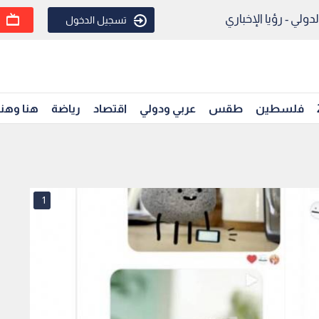
ولي - رؤيا الإخباري
تسجيل الدخول
فلسطين
طقس
عربي ودولي
اقتصاد
رياضة
هنا وهن
1