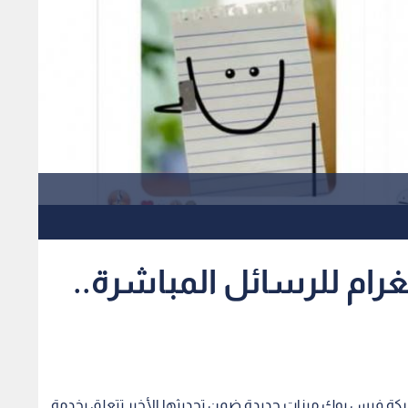
رام للرسائل المباشرة..
كة فيس بوك ميزات جديدة ضمن تحديثها الأخير تتعلق بخدمة