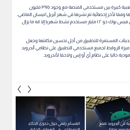
وتحظى ميزة الرسائل المباشرة في إنستاجرام على شعبية كبيرة بين مستخدمي المنصة مع وجود ٣٧٥ مليون
 وفقا لأخر إحصائية تم نشرها في شهر أبريل/نيسان الماضي،
ورغم أن التطبيق ما يزال بعيدا عن تطبيق ماسنجر من فيس بوك ذو ١.٢ مليار مستخدم نشط شهريا إلا انه ما يزال
حديثات المستمرة للتطبيق من أجل تحسين مكانتها وجعل
ميزة الروابط لجميع مستخدمي التطبيق على نظامي أندرويد
ية في أندرويد تمنع
انقسام رقمي حول جدوى الذكاء
"ميتا"
لمقصود وتقلل
الاصطناعي في الهواتف الذكية
الاصط