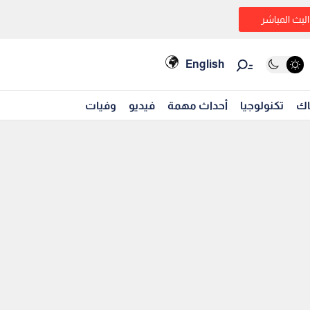
البث المباشر
English
اك
تكنولوجيا
أحداث مهمة
فيديو
وفيات