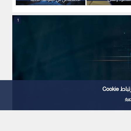
في ال
1
Cooki
ية