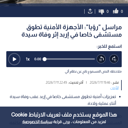
0
0
مراسل "رؤيا": الأجهزة الأمنية تطوق
مستشفى خاصا في إربد إثر وفاة سيدة
استمع للخبر:
1
x
0:00
ملاحظة: النص المسموع ناتج عن نظام آلي
نشر :
19:46 2026/7/11
|
آخر تحديث :
22:49 2026/7/11
الأردن
تعزيزات أمنية تطوق مستشفى خاصا في إربد عقب وفاة سيدة
أثناء عملية ولادة.
هذا الموقع يستخدم ملف تعريف الارتباط Cookie
طوقت الأجهزة الأمنية في محافظة إربد، يوم السبت ، محيط أحد
لمزيد من المعلومات ، يرجى قراءة
سياسة الخصوصية
المستشفيات الخاصة في المدينة، مستعينة بتعزيزات أمنية مكثفة؛