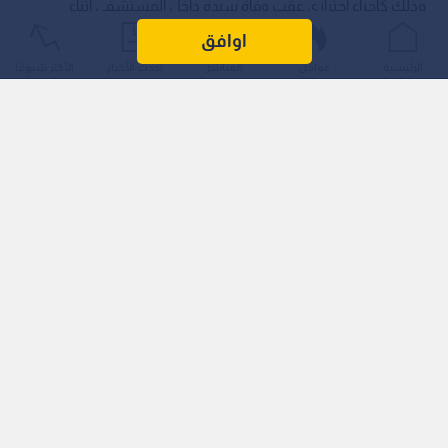
وذلك كإجراء احترازي عقب وفاة سيدة داخل المستشفى أثناء
خضوعها لعملية ولادة.
اوافق
الرئيسية
عواجل
المباشر
أحدث الأخبار
الأكثر شيوعًا