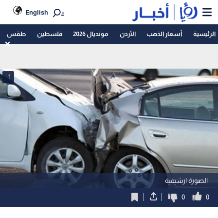
English
الرئيسية
أسعار الذهب
الأردن
مونديال 2026
فلسطين
طقس
1
الصورة ارشيفية
0
0