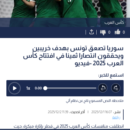
كأس العرب
0
0
سوريا تصعق تونس بهدف خريبين
ويحققون انتصارا ثمينا في افتتاح كأس
العرب 2025 -فيديو
استمع للخبر:
1
x
0:00
ملاحظة: النص المسموع ناتج عن نظام آلي
نشر :
16:07 2025/12/1
|
آخر تحديث :
11:39 2025/12/2
رياضة
انطلقت منافسات كأس العرب 2025 في قطر بإثارة مبكرة، حيث