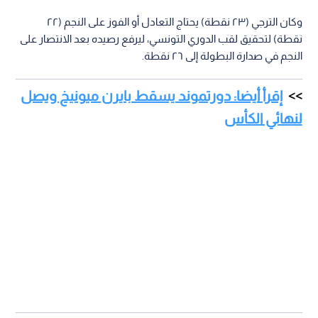
وكان الترجي (٢٣ نقطة) يحتاج التعادل أو الفوز على النجم (٢٢
نقطة) لتحقيق لقب الدوري التونسي، ليرفع رصيده بعد الانتصار على
النجم في صدارة البطولة إلى ٢٦ نقطة.
إقرأ أيضا: دورتموند يسقط بايرن ميونيخ ويصل
لنهائي الكأس