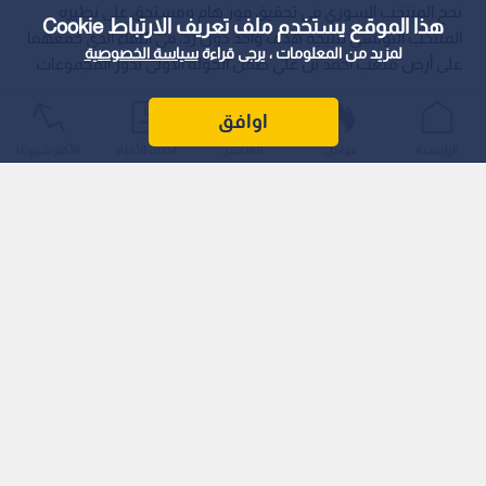
نجح المنتخب السوري في تحقيق فوز هام ومستحق على نظيره
هذا الموقع يستخدم ملف تعريف الارتباط Cookie
المنتخب التونسي بنتيجة هدف واحد دون رد، في اللقاء الذي جمعهما
لمزيد من المعلومات ، يرجى قراءة
سياسة الخصوصية
على أرض ملعب أحمد بن علي ضمن الجولة الأولى لدور المجموعات.
اوافق
الرئيسية
عواجل
المباشر
أحدث الأخبار
الأكثر شيوعًا
خريبين يحسم المواجهة العربية
جاءت لحظة الحسم مبكرة في الشوط الثاني، حيث استغل النجم
السوري عمر خريبين ركلة حرة مباشرة نفذها بإتقان وبراعة في