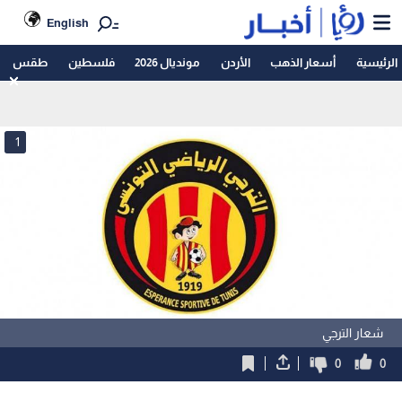
English
الرئيسية
أسعار الذهب
الأردن
مونديال 2026
فلسطين
طقس
1
شعار الترجي
0
0