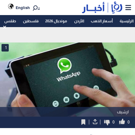
English
الرئيسية
أسعار الذهب
الأردن
مونديال 2026
فلسطين
طقس
1
ارشيف
0
0