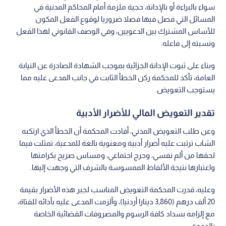
سواء بالبراءة أو بالإدانة، حجية ملزمة أمام المحاكم المدنية في
المسائل التي فصل فيها فصلا ضروريا لوقوع الفعل المكون
للأساس المشترك بين الدعويين، وفي الوصف القانوني لهذا الفعل
ونسبته إلى فاعله.
وبناء على ثبوت الإدانة الجزائية بموجب الشهادة الصادرة عن النيابة
العامة، تأكد للمحكمة ركن الخطأ الثابت في جانب المدعى عليه مما
يستوجب التعويض.
تقدير التعويض المالي للأضرار الأدبية
وعن طلب التعويض المدني، أفادت المحكمة أن الخطأ الذي ارتكبه
الشاب ترتبت عليه أضرار أدبية ومعنوية بالغة للمدعية، تمثلت فيما
لحقها من ألم نفسي، وحرج اجتماعي، ومساس صريح بكرامتها
واعتبارها نتيجة الألفاظ الممسوسة بالشرف التي وجهت إليها.
وعليه، قدرت المحكمة التعويض المناسب لجبر هذه الأضرار بقيمة
20 ألف درهم (3,860 دينارا أردنيا)، وألزمت المدعى عليه بأدائه للفتاة،
مع إلزامه بسداد كافة الرسوم والمصروفات القضائية الخاصة
بالدعوى.