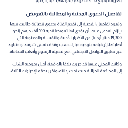
بتغريمه بمبلغ 10 آلاف درهم (نحو 1,930 دينارا أردنيا).
تفاصيل الدعوى المدنية والمطالبة بالتعويض
وتعود تفاصيل القضية إلى تقدم الفتاة بدعوى قضائية طالبت فيها
بإلزام المدعى عليه بأن يؤدي لها تعويضا قدره 100 ألف درهم (نحو
19,300 دينار أردنيا) عن الأضرار الأدبية والنفسية والمعنوية التي
أصابتها، إثر قيامه بتوجيه عبارات سب وقذف تمس شرفها واعتبارها
عبر تطبيق التواصل الاجتماعي، مع تحميله الرسوم وأتعاب المحاماة.
وكانت المجني عليها قد حررت بلاغا بالواقعة، أحيل بموجبه الشاب
إلى المحاكمة الجزائية حيث تمت إدانته، وتقرر بحقه الإجراءات التالية: