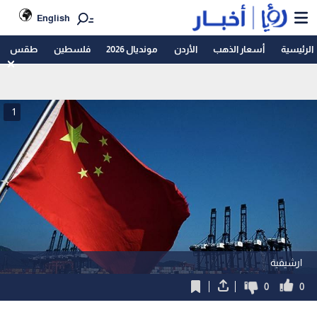
English
الرئيسية
أسعار الذهب
الأردن
مونديال 2026
فلسطين
طقس
1
ارشيفية
0
0