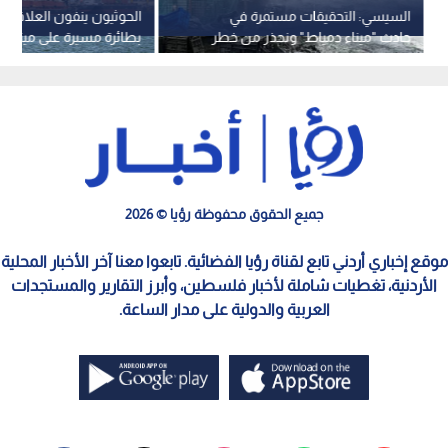
السيسي: التحقيقات مستمرة في
الحوثيون ينفون العلاقة ب
حادث "ميناء دمياط" ونحذر من خطر
بطائرة مسيرة على ميناء 
التصعيد الإقليمي
المصري
جميع الحقوق محفوظة رؤيا © 2026
موقع إخباري أردني تابع لقناة رؤيا الفضائية. تابعوا معنا آخر الأخبار المحلية
الأردنية، تغطيات شاملة لأخبار فلسطين، وأبرز التقارير والمستجدات
العربية والدولية على مدار الساعة.