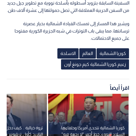
السفينة السابقة بتزويد أسطوله بأسلحة نووية مع تطوير جيل جديد
من السفن الحربية العملاقة التي تصل حمولتها إلى عشرة آلاف طن.
ويشير هذا المسار إلى تمسك القيادة الشمالية بخيار عصرنة
ترسانتها، مما يبقى باب التوترات في شبه الجزيرة الكورية مفتوحا
على جميع الاحتمالات.
كوريا الشمالية
العالم
الاسلحة
زعيم كوريا الشمالية كيم جونغ أون
اقرأ أيضاً
كوريا الشمالية تتحدى أمريكا وحلفاءها:
ثروة خيالية .. كيف دخل إ
السلاح النووي خط أحمر "لا رجعة فيه"
التاريخ كأول تريليونير في ا