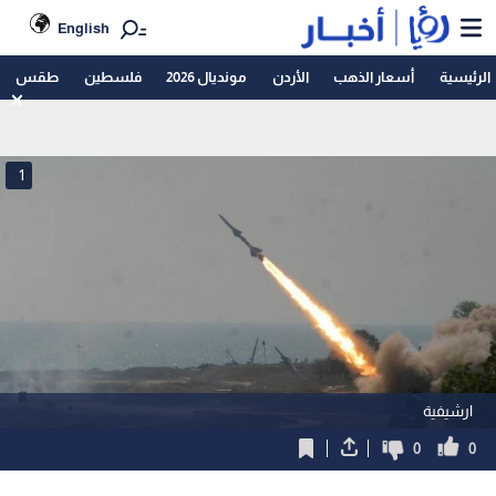
English
الرئيسية
أسعار الذهب
الأردن
مونديال 2026
فلسطين
طقس
1
ارشيفية
0
0