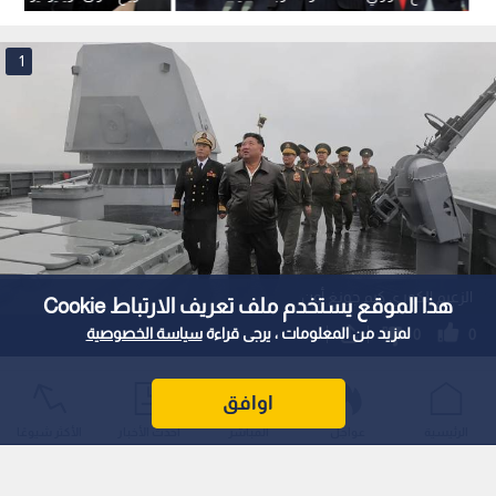
1
الزعيم الكوري كيم جونغ أون
هذا الموقع يستخدم ملف تعريف الارتباط Cookie
لمزيد من المعلومات ، يرجى قراءة
سياسة الخصوصية
0
0
كيم جونغ أون يعلن تزويد البحرية الكورية
اوافق
الشمالية بأسلحة نووية
الرئيسية
عواجل
المباشر
أحدث الأخبار
الأكثر شيوعًا
استمع للخبر: