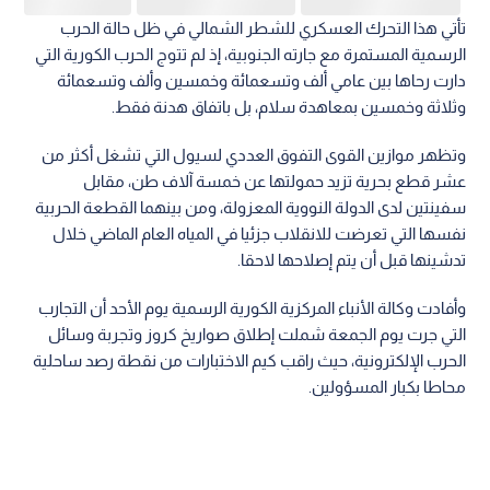
تأتي هذا التحرك العسكري للشطر الشمالي في ظل حالة الحرب
الرسمية المستمرة مع جارته الجنوبية، إذ لم تتوج الحرب الكورية التي
دارت رحاها بين عامي ألف وتسعمائة وخمسين وألف وتسعمائة
وثلاثة وخمسين بمعاهدة سلام، بل باتفاق هدنة فقط.
وتظهر موازين القوى التفوق العددي لسيول التي تشغل أكثر من
عشر قطع بحرية تزيد حمولتها عن خمسة آلاف طن، مقابل
سفينتين لدى الدولة النووية المعزولة، ومن بينهما القطعة الحربية
نفسها التي تعرضت للانقلاب جزئيا في المياه العام الماضي خلال
تدشينها قبل أن يتم إصلاحها لاحقا.
وأفادت وكالة الأنباء المركزية الكورية الرسمية يوم الأحد أن التجارب
التي جرت يوم الجمعة شملت إطلاق صواريخ كروز وتجربة وسائل
الحرب الإلكترونية، حيث راقب كيم الاختبارات من نقطة رصد ساحلية
محاطا بكبار المسؤولين.