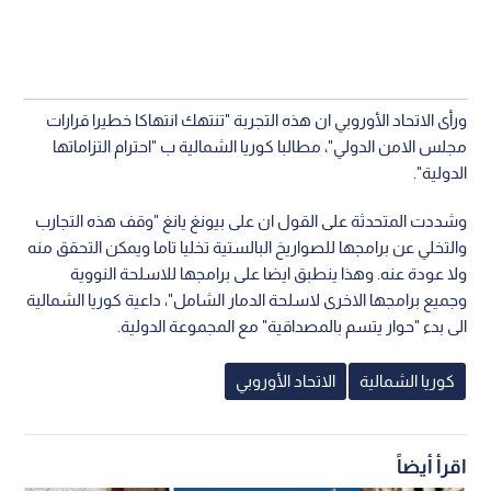
ورأى الاتحاد الأوروبي ان هذه التجربة "تنتهك انتهاكا خطيرا قرارات
مجلس الامن الدولي"، مطالبا كوريا الشمالية ب "احترام التزاماتها
الدولية".
وشددت المتحدثة على القول ان على بيونغ يانغ "وقف هذه التجارب
والتخلي عن برامجها للصواريخ البالستية تخليا تاما ويمكن التحقق منه
ولا عودة عنه. وهذا ينطبق ايضا على برامجها للاسلحة النووية
وجميع برامجها الاخرى لاسلحة الدمار الشامل"، داعية كوريا الشمالية
الى بدء "حوار يتسم بالمصداقية" مع المجموعة الدولية.
كوريا الشمالية
الاتحاد الأوروبي
اقرأ أيضاً