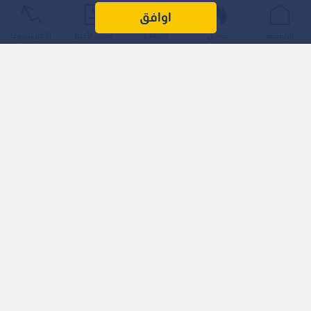
طبيا حديثا يساهم في إعادة بناء مينا الأسنان المتآكلة والوقاية من
اوافق
التسوس، في خطوة قد تشكل حلا فعالا لمشاكل الأسنان التي
الرئيسية
عواجل
المباشر
أحدث الأخبار
الأكثر شيوعًا
تصيب نحو 50% من سكان العالم.
ويعتمد الجل -الذي نشرت نتائجه في دورية "Nature
Communications"- على بروتينات مصممة تحاكي الوظائف الطبيعية
لنمو المينا دون الحاجة للاستعانة بالفلورايد.