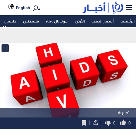
English
الرئيسية
أسعار الذهب
الأردن
مونديال 2026
فلسطين
طقس
1
تعبيرية
0
0