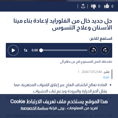
0
0
جل جديد خال من الفلورايد لإعادة بناء مينا
الأسنان وعلاج التسوس
استمع للخبر:
1
x
0:00
ملاحظة: النص المسموع ناتج عن نظام آلي
نشر :
23:44 2026/7/25
|
صحة
المادة تعالج انكشاف العاج عبر إغلاق القنوات المجهرية، مما
يقلل آلام الحرارة والبرودة ويدعم ثبات الحشوات.
الاختبارات أثبتت قدرة المينا المرممة على مقاومة احتكاك الفرشاة
هذا الموقع يستخدم ملف تعريف الارتباط Cookie
وقوة المضغ والأحماض كالمينا الطبيعية.
لمزيد من المعلومات ، يرجى قراءة
سياسة الخصوصية
أبتكر باحثون من كلية الصيدلة وهندسة المواد بجامعة نوتنغهام جلا