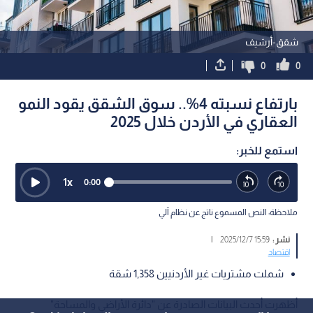
شقق-أرشيف
0
0
بارتفاع نسبته 4%.. سوق الشقق يقود النمو
العقاري في الأردن خلال 2025
استمع للخبر:
1
x
0:00
ملاحظة: النص المسموع ناتج عن نظام آلي
نشر :
15:59 2025/12/7
|
اقتصاد
شملت مشتريات غير الأردنيين 1,358 شقة
أظهرت أحدث البيانات الصادرة عن "دائرة الأراضي والمساحة"