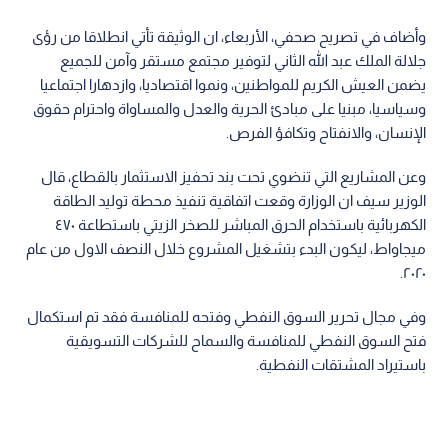
وأضاف في تصريح صحفي، الأربعاء، ان الوثيقة تأتي انطلاقا من رؤى
جلالة الملك عبد الله الثاني لتوفير مجتمع مستقر وآمن للجميع
يضمن العيش الكريم للمواطنين، ونموا اقتصاديا، وازدهارا اجتماعيا
وسياسيا، مبنيا على مبادئ الحرية والعدل والمساواة واحترام حقوق
الإنسان، والانفتاح وتكافؤ الفرص.
وعن المشاريع التي تنضوي تحت بند تحفيز الاستثمار بالقطاع، قال
الوزير سيف ان الوزارة وقعت اتفاقية تنفيذ محطة توليد الطاقة
الكهربائية باستخدام الحرق المباشر للصخر الزيتي باستطاعة ٤٧٠
ميجاواط، ليكون البدء بتشغيل المشروع خلال النصف الاول من عام
٢٠٢٠.
وفي مجال تحرير السوق النفطي وفتحه للمنافسة فقد تم استكمال
فتح السوق النفطي للمنافسة والسماح للشركات التسويقية
باستيراد المشتقات النفطية.