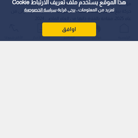
هذا الموقع يستخدم ملف تعريف الارتباط Cookie
مؤشرات إيجابية لأداء السوق العقاري في المملكة، حيث سجلت
لمزيد من المعلومات ، يرجى قراءة
سياسة الخصوصية
حركة بيع العقار ارتفاعا بنسبة 1% خلال الأحد عشر شهرا الأولى من
عام 2025، مقارنة بالفترة ذاتها من العام الماضي 2024.
اوافق
الرئيسية
عواجل
المباشر
أحدث الأخبار
الأكثر شيوعًا
وجاء هذا النمو مدفوعا بشكل رئيسي بزيادة حجم التداول في قطاعي
"الشقق والأراضي" بالقدر ذاته تقريبا، مما يعكس حالة من الاستقرار
النسبي في القطاع.
نمو سنوي وتباين شهري