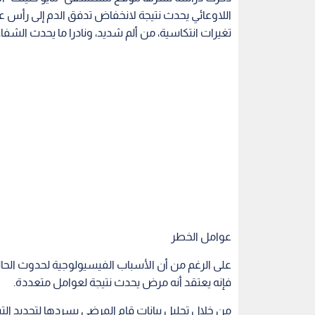
اللاوعائي يحدث نتيجة لانخفاض تدفق الدم إلى رأس ع
تغيرات انتكاسية، من ألم شديد، ونادرا ما يحدث الشفاء
عوامل الخطر
على الرغم من أن الأسباب الفيسيولوجية لحدوث الحا
فإنه يعتقد أنه مرض يحدث نتيجة لعوامل متعددة.
من خلال تحليل بيانات قام المرضى بسردها لتحديد الت
أنه ربما تكون الأسباب هي التعرض لصدمة شديدة في 
الكورتيكوستيرويد واعتلال الهيموغلوبين، أو الحمل، أو
لجلسات العلاج الكيميائي، ومرض الغواص، وفيروس نقص