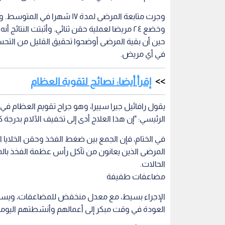
في الختام، فإن الجمع بين ضغط الفخذ وحقن الخلايا 
المرضى الذين يعانون من تآكل رأس عظمة الفخذ بالم
الحالات.
مضاعفات طفيفة
الإجراء بسيط، مع معدل منخفض للمضاعفات، ويسمح 
العودة في وقت مبكر إلى أعمالهم وأنشطتهم اليومي
ويواصل أطباء مايو كلينك والباحثون تحسين هذا الأس
وسيلة فعالة لتجديد أنسجة الفخذ المريضة، وتأخير أ
الذين يعانون من تآكل العظم في الحوض.
حياتك
أخبار صحة
اقرأ أيضاً