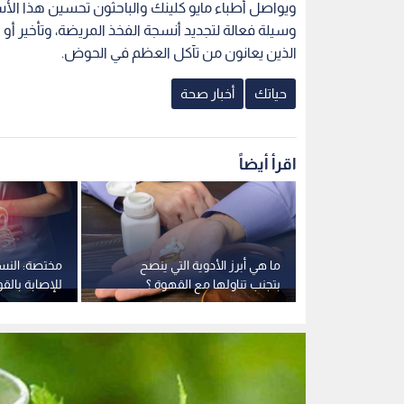
أمام الأسماء؟..
ما هي أبرز الأدوية التي ينصح
مختصة: النسا
علم النفس يكشف 8 أسباب
بتجنب تناولها مع القهوة ؟
للإصابة بال
الرجال