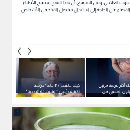
ء أكثر عرضة مرتين
كيف عاشت 117 عاما؟ دراسة
قولون العصبي من
تكشف أسرار "الشيخوخة الصحية"
القلبي
لأكبر معمرة في العالم
4 عوامل فقط
1