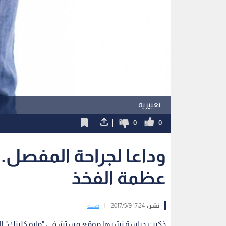
تعبيرية
0
0
وداعا لجراحة المفصل..
عظمة الفخذ
نشر :
17:24 2017/5/9
|
صحة
ذكرت دراسة نشرها موقع مستشفى "مايو كلينك" الأمي