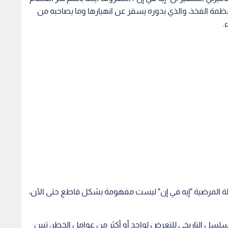
ظمة الفخذ، والذي بدوره يسفر عن انهيارها وما يصاحبه من
.
لة المرضية "إيه في إن" ليست مفهومة بشكل قاطع حتى الآن،
سلسل التاريخي للتعرض لواحد أو أكثر من عوامل الخطر، تبين
الفخذ، أو الإفراط في تعاطي الكحول، أو استخدام
 الإصابة باعتلال تخثر الدم، أو بسبب زرع الأعضاء، أو التعرض
 المناعة الطبيعية والإصابة بحالات المناعة الذاتية.