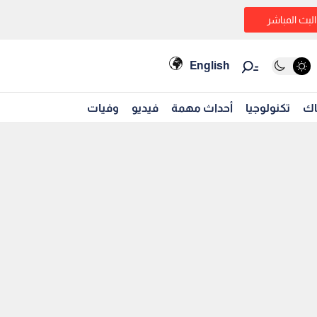
البث المباشر
English
اك
تكنولوجيا
أحداث مهمة
فيديو
وفيات