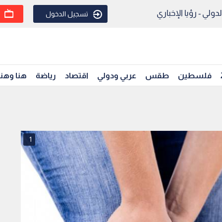
ولي - رؤيا الإخباري
تسجيل الدخول
فلسطين
طقس
عربي ودولي
اقتصاد
رياضة
هنا وهن
1