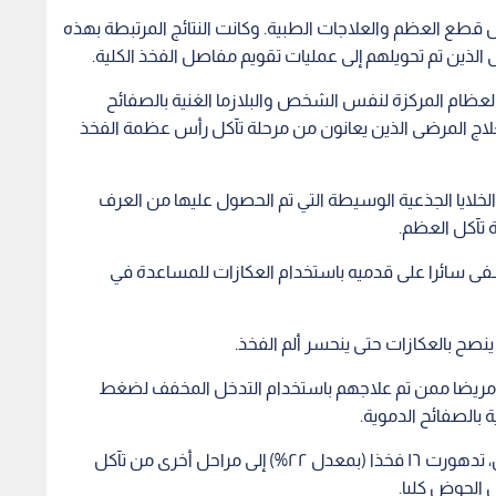
ينصح بالعكازات حتى ينحسر ألم الفخذ.
جرى فريق مايو كلينيك مؤخرا تحليلا بأثر رجعي على ٦٠ مريضا ممن تم علاجهم باستخدام التدخل المخفف لضغط
 بالصفائح الدموية.
ومن بين ٧٣ حالة حقن، من بينها حالات حقن لفخذين، تدهورت ١٦ فخذا (بمعدل ٢٢%) إلى مراحل أخرى من تآكل
الحوض كليا.
وجرت متابعة المرضى لمدة ١٧ شهرا في المتوسط. وخضع ٢٥ مريضا لعملية حقن خلايا جذعية من جانب واحد،
وخضع ٢٤ مريضا لعملية حقن ثنائي. وأثبتت النتائج أنه تم تحقيق تخفيف الآلام بدرجة كبيرة في ٨٦% من الحالات، في
ن أو عدم تخفيف الألم. ولكن لم يتم رصد أي مضاعفات كبيرة
ي مستشفى مايو كلينيك في روتشستر بولاية مينيسوتا، والباحث
رجة كبيرة وتوقف تطور المرض في عدد معقول من المرضى".