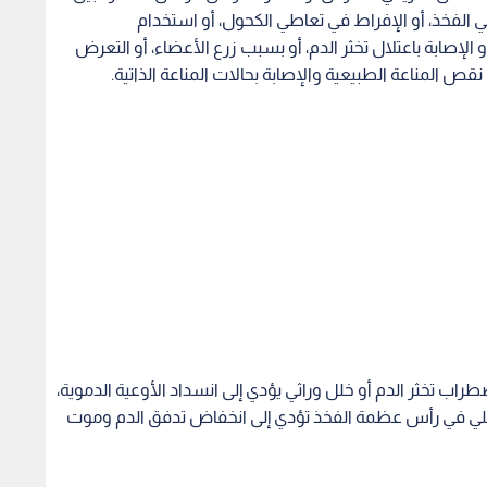
ب تخثر الدم أو خلل وراثي يؤدي إلى انسداد الأوعية الدموية،
لي في رأس عظمة الفخذ تؤدي إلى انخفاض تدفق الدم وموت
قطع العظم والعلاجات الطبية. وكانت النتائج المرتبطة بهذه
 العظام المركزة لنفس الشخص والبلازما الغنية بالصفائح
علاج المرضى الذين يعانون من مرحلة تآكل رأس عظمة الفخذ
خلايا الجذعية الوسيطة التي تم الحصول عليها من العرف
ة تآكل العظم.
فى سائرا على قدميه باستخدام العكازات للمساعدة في