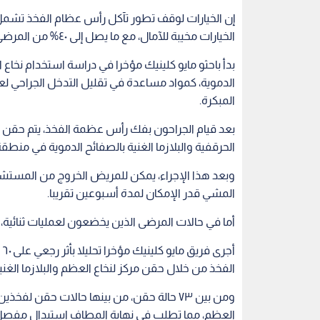
المشي قدر الإمكان لمدة أسبوعين تقريبا.
أما في حالات المرضى الذين يخضعون لعمليات ثنائية، 
أ
الفخذ من خلال حقن مركز لنخاع العظم والبلازما الغنية
العظم، مما تطلب في نهاية المطاف استبدال مفصل 
حين أن بقية المرضى أوضحوا تحقيق القليل من التحس
في أي مريض.
إقرأ أيضا: نصائح لتقوية العظام
يقول رافائيل جيرا سييرا، وهو جراح تقويم العظام ف
الرئيسي: "إن هذا العلاج أدى إلى تخفيف الآلام بد