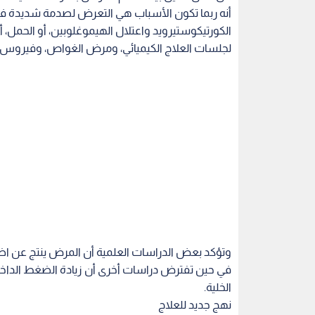
وتؤكد بعض الدراسات العلمية أن المرض ينتج عن اضطرا
في حين تفترض دراسات أخرى أن زيادة الضغط الداخ
الخلية.
نهج جديد للعلاج
إن الخيارات لوقف تطور تآكل رأس عظام الفخذ تشمل 
الخيارات مخيبة للآمال، مع ما يصل إلى ٤٠% من المرضى الذين تم تحويلهم إلى عمليات تقويم مفاصل الفخذ الكلية.
بدأ باحثو مايو كلينيك مؤخرا في دراسة استخدام نخاع
الدموية، كمواد مساعدة في تقليل التدخل الجراحي ل
المبكرة.
بعد قيام الجراحون بفك رأس عظمة الفخذ، يتم حقن ال
الحرقفية والبلازما الغنية بالصفائح الدموية في منطق
وبعد هذا الإجراء، يمكن للمريض الخروج من المستش