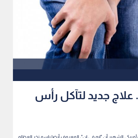
 علاج جديد لتآكل رأس
ركي الشهير أن "إيه في إن"، المعروف أيضا باسم نخر العظام