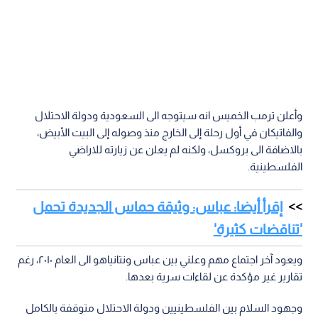
وأعلن ترمب الخميس انه سيتوجه الى السعودية ودولة الاحتلال
والفاتيكان في أول رحلة إلى الخارج منذ وصوله إلى البيت الأبيض،
بالاضافة الى بروكسل، ولكنه لم يعلن عن زيارته للاراضي
الفلسطينية.
إقرأ أيضا: عباس: وثيقة حماس الجديدة تحمل
'تناقضات كثيرة'
ويعود آخر اجتماع مهم وعلني بين عباس ونتانياهو الى العام ٢٠١٠، رغم
تقارير غير مؤكدة عن لقاءات سرية بعدها.
وجهود السلام بين الفلسطينيين ودولة الاحتلال متوقفة بالكامل