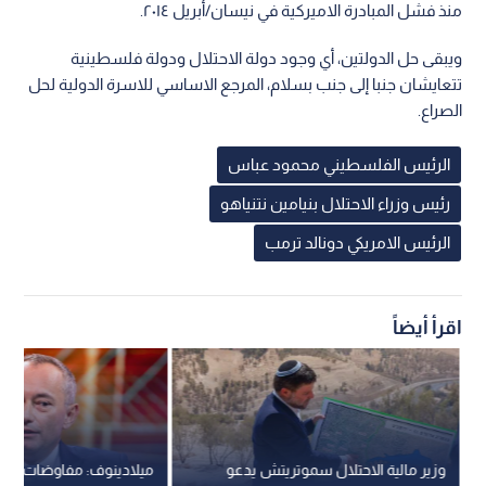
منذ فشل المبادرة الاميركية في نيسان/أبريل ٢٠١٤.
ويبقى حل الدولتين، أي وجود دولة الاحتلال ودولة فلسطينية
تتعايشان جنبا إلى جنب بسلام، المرجع الاساسي للاسرة الدولية لحل
الصراع.
الرئيس الفلسطيني محمود عباس
رئيس وزراء الاحتلال بنيامين نتنياهو
الرئيس الامريكي دونالد ترمب
اقرأ أيضاً
وزير مالية الاحتلال سموتريتش يدعو
ميلادينوف: مفاوضات "خ