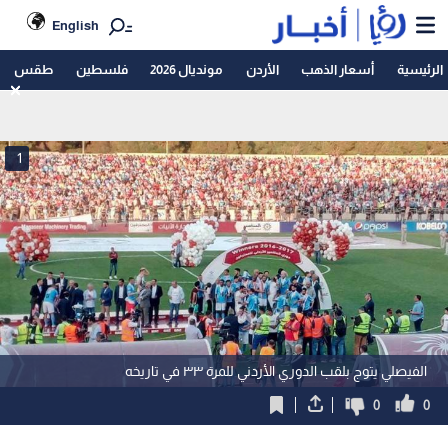
English
الرئيسية
أسعار الذهب
الأردن
مونديال 2026
فلسطين
طقس
1
الفيصلي يتوج بلقب الدوري الأردني للمرة ٣٣ في تاريخه
0
0