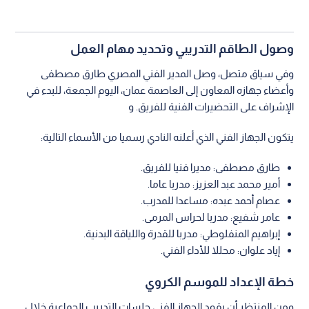
وصول الطاقم التدريبي وتحديد مهام العمل
وفي سياق متصل، وصل المدير الفني المصري طارق مصطفى
وأعضاء جهازه المعاون إلى العاصمة عمان، اليوم الجمعة، للبدء في
الإشراف على التحضيرات الفنية للفريق. و
يتكون الجهاز الفني الذي أعلنه النادي رسميا من الأسماء التالية:
طارق مصطفى: مديرا فنيا للفريق.
أمير محمد عبد العزيز: مدربا عاما.
عصام أحمد عبده: مساعدا للمدرب.
عامر شفيع: مدربا لحراس المرمى.
إبراهيم المنفلوطي: مدربا للقدرة واللياقة البدنية.
إياد علوان: محللا للأداء الفني.
خطة الإعداد للموسم الكروي
ومن المنتظر أن يقود الجهاز الفني جلسات التدريب الجماعية خلال