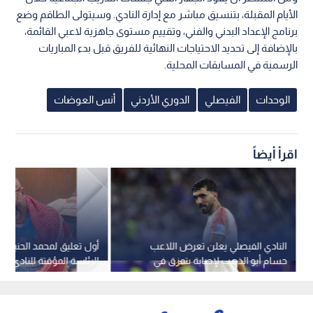
الأيام المقبلة، بتنسيق مباشر مع إدارة النادي. وسيتولى الطاقم وضع
برنامج الإعداد البدني والفني، وتقييم مستوى جاهزية لاعبي القائمة،
بالإضافة إلى تحديد الاحتياجات النهائية للفريق قبل بدء المباريات
الرسمية في المسابقات المحلية.
الوحدات
الفيصلي
الدوري الأردني
أنس العوضات
اقرأ أيضاً
النادي الفيصلي يعلن تعرض اللاعب
أول تعليق لمحمد الحنيطي 
حسام أبو الذهب لإصابة بتمزق في
الرئاسة المؤقتة للنادي ال
الفخذ