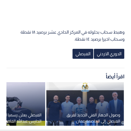
وهبط سحاب بحلوله في المركز الحادي عشر برصيد ١٨ نقطة
وسحاب اخيرا برصيد ١٤ نقطة.
الدوري الاردني
الفيصلي
اقرأ أيضاً
وصول الجهاز الفني الجديد لفريق
الفيصلي يعلن رسميا التع
الفيصلي إلى العاصمة عمان
الحارس عبدالله الفاخوري