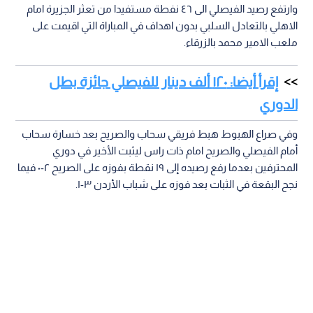
وارتفع رصيد الفيصلي الى ٤٦ نفطة مستفيدا من تعثر الجزيرة امام
الاهلي بالتعادل السلبي بدون اهداف في المباراة التي اقيمت على
ملعب الامير محمد بالزرقاء.
إقرأ أيضا: ١٢٠ ألف دينار للفيصلي جائزة بطل
الدوري
وفي صراع الهبوط هبط فريقي سحاب والصريح بعد خسارة سحاب
أمام الفيصلي والصريح امام ذات راس ليثبت الأخير في دوري
المحترفين بعدما رفع رصيده إلى ١٩ نقطة بفوزه على الصريح ٢-٠ فيما
نجح البقعة في الثبات بعد فوزه على شباب الأردن ٣-١.