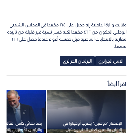
وقالت وزارة الداخلية إنه حصل على ١٦٤ مقعدا في المجلس الشعبي
الوطني المكون من ٤٦٢ مقعدا لكنه خسر نسبة غير قليلة من تأييده
مقارنة بالانتخابات الماضية قبل خمسة أعوام عندما حصل على ٢٢١
مقعدا.
الامن الجزائري
البرلمان الجزائري
اقرأ أيضاً
الإعصار "دولفين" يضرب أوكيناوا في
بعد نهائي كأس العالم.. مل
اليابان والصين تعلن الطوارئ قبل
والرئيس الأرجنتيني يلتقيان