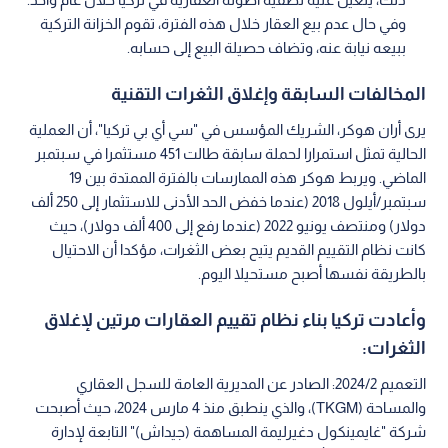
وفي حال عدم بيع العقار خلال هذه الفترة، تقوم الخزانة التركية
ببيعه نيابة عنه، وتضاف حصيلة البيع إلى حسابه.
المخالفات السابقة وإغلاق الثغرات التقنية
يرى أران هوكر، الشريك المؤسس في "سي أي بي تركيا"، أن العملية
الحالية تمثل استمرارا لحملة سابقة طالت 451 مستثمرا في سبتمبر
الماضي. ويربط هوكر هذه الممارسات بالفترة الممتدة بين 19
سبتمبر/أيلول 2018 (عندما خفض الحد الأدنى للاستثمار إلى 250 ألف
دولار) ومنتصف يونيو 2022 (عندما رفع إلى 400 ألف دولار)، حيث
كانت نظام التقييم القديم يتيح بعض الثغرات، مؤكدا أن الاحتيال
بالطريقة نفسها أصبح مستحيلا اليوم.
وأعادت تركيا بناء نظام تقييم العقارات مرتين لإغلاق
الثغرات:
التعميم 2024/2: الصادر عن المديرية العامة للسجل العقاري
والمساحة (TKGM)، والذي ينطبق منذ 4 مارس 2024، حيث أصبحت
شركة "غايمينكول دغيرليمة المساهمة (جيداش)" التابعة لإدارة