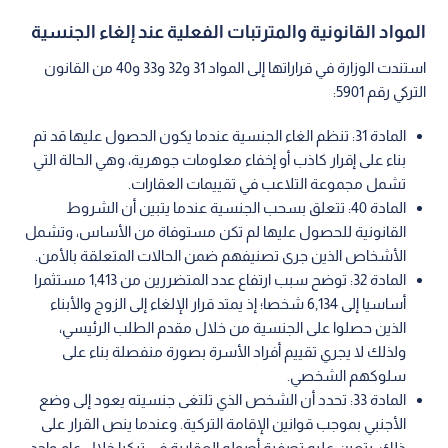
المواد القانونية والمترتبات الفعلية عند إلغاء الجنسية
استندت الوزارة في قراراتها إلى المواد 31 و32 و33 و40 من القانون
التركي رقم 5901:
المادة 31: تنظم الغاء الجنسية عندما يكون الحصول عليها قد تم
بناء على إقرار كاذب أو إخفاء معلومات جوهرية، وهي الحالة التي
تشمل مجموعة التلاعب في تقييمات العقارات.
المادة 40: تتعلق بسحب الجنسية عندما يتبين أن الشروط
القانونية للحصول عليها لم تكن مستوفاة من الأساس، وتشمل
الأشخاص الذين جرى تصنيفهم ضمن الحالات المتعلقة بالأمن.
المادة 32: توضح سبب ارتفاع عدد المتضررين من 1,413 مستثمرا
أساسيا إلى 6,134 شخصا؛ إذ يمتد قرار الإلغاء إلى الزوج والأبناء
الذين حصلوا على الجنسية من خلال مقدم الطلب الرئيسي،
ولذلك لا يجري تقييم أفراد الأسرة بصورة منفصلة بناء على
سلوكهم الشخصي.
المادة 33: تحدد أن الشخص الذي تلتغى جنسيته يعود إلى وضع
الأجنبي بموجب قوانين الإقامة التركية. وعندما ينص القرار على
ذلك، يتعين عليه تصفية أصوله العقارية في تركيا خلال عام واحد.