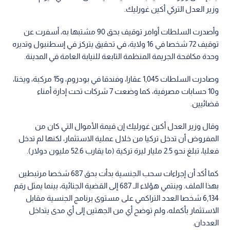
وزير العدل التركي أكين غورليك.
وأصدرت السلطات أوامر توقيف بحق 90 مشتبها به، أسفرت عن
توقيف 72 شخصا في 16 ولاية، في تحقيق يتركز في إسطنبول وتديره
وحدة مكافحة الجريمة المنظمة التابعة للنيابة العامة في المدينة.
وصادرت السلطات 1,045 عقارا، وفندقا في بودروم، و15 مركبة، ويختا،
و10 حسابات مصرفية، كما وضعت 7 شركات تحت إدارة أمناء
قضائيين.
وقال وزير العدل أكين غورليك إن قيمة الأموال التي كان من
المفروض أن تدخل تركيا من خلال عملية الاستثمار، لكنها لم تدخل
فعليا، تبلغ نحو 2.5 مليار ليرة تركية (ما يقارب 52.6 مليون دولار).
كما أكد أن إجراءات سحب الجنسية بدأت بحق 687 شخصا مرتبطين
بهذا الملف. وينتمي هؤلاء الـ 687 إلى القضية الجنائية، بينما يمثل رقم
6,134 شخصا العدد التراكمي على مستوى برنامج الجنسية مقابل
الاستثمار بأكمله، ولم توضح أي من الجهتين إلى أي مدى يتداخل
العددان.