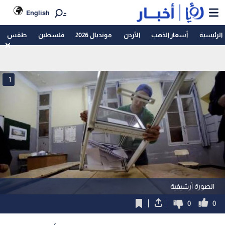
English
الرئيسية
أسعار الذهب
الأردن
مونديال 2026
فلسطين
طقس
1
الصورة أرشيفية
0
0