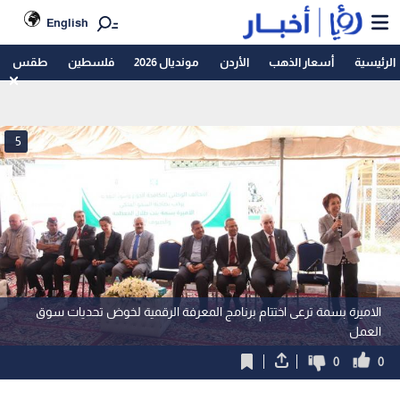
English
الرئيسية
أسعار الذهب
الأردن
مونديال 2026
فلسطين
طقس
5
الاميرة بسمة ترعى اختتام برنامج المعرفة الرقمية لخوض تحديات سوق
العمل
0
0