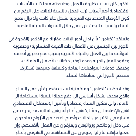
الذكور كان بسبب ظروف العمل وطبيعته، فيما كانت الأسباب
الاقتصادية أهم أسباب ترك العمل بالنسبة للإناث، على الرغم من
كون الأوضاع الاقتصادية المتردية بشكل عام كانت ولا تزال تدفع
النساء والفتيات للبحث عن عمل خلال السنوات القليلة الماضية.
وتعتقد "تضامن" بأن تدني أجور الإناث مقارنة مع الذكور (الفجوة في
الأجور بين الجنسين عن الأعمال ذات القيمة المتساوية) وصعوبة
الموائمة ما بين العمل والحياة الأسرية بسبب عدم تطبيق أنظمة
وعقود العمل المرنه وعدم توفير حضانات لأطفال العاملات،
وضعف خدمات المواصلات العامة وكلفتها، جميعها تستنزف
معظم الأجور التي تتقاضاها النساء.
وقد لاحظت "تضامن" ومنذ فترة ليست بقصيرة أن عمل النساء
والذي يهدف بشكل أساسي الى دفع عجلة التنمية المستدامة الى
الأمام ، والى تمكين النساء إقتصاديا وتأمين الإستقلال الإقتصادي
لهن بالإضافة الى مشاركتهن أعباء أسرهن المالية ، قد إنحرف عن
مساره في الكثير من الحالات وأصبح العديد من الأزواج يعتمدون
على دخل زوجاتهم ورواتبهن ويعزفون عن العمل بأنفسهم، وإن
فعلوا فإنهم ما زالوا يعزفون عن المساهمة في النهوض بأعباء