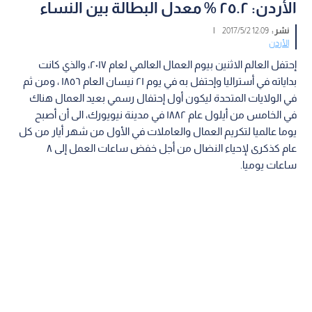
الأردن: ٢٥.٢ % معدل البطالة بين النساء
نشر :
12:09 2017/5/2
|
الأردن
إحتفل العالم الاثنين بيوم العمال العالمي لعام ٢٠١٧، والذي كانت
بداياته في أستراليا وإحتفل به في يوم ٢١ نيسان العام ١٨٥٦ ، ومن ثم
في الولايات المتحدة ليكون أول إحتفال رسمي بعيد العمال هناك
في الخامس من أيلول عام ١٨٨٢ في مدينة نيويورك، الى أن أصبح
يوما عالميا لتكريم العمال والعاملات في الأول من شهر أيار من كل
عام كذكرى لإحياء النضال من أجل خفض ساعات العمل إلى ٨
ساعات يوميا.