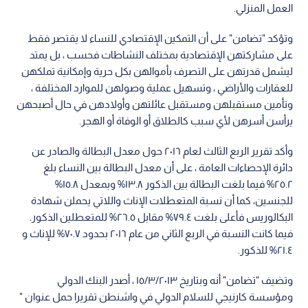
العمل المنزلي.
وتؤكد "تضامن" على أن التمكين الإقتصادي للنساء لا يقتصر فقط
على مشاركتهن الإقتصادية بمختلف النشاطات فحسب ، بل يمتد
ليشمل قدرتهن على التصرف بأموالهن بكل حرية وإمكانية تملكهن
للعقارات والأراضي ، وتسهيل عملية وصولهن للموارد المختلفة ،
وتأمين مستقبلهن ومستقبل عائلتهن وأولادهن في حال أصبحهن
يرأسن أسرهن لأي سبب كالطلاق أو الوفاة أو الهجر.
وأكد تقرير الربع الثالث لعام ٢٠١٦ حول معدل البطالة والصادر عن
دائرة الإحصاءات العامة ، على أن معدل البطالة بين النساء بلغ
٢٥.٢% فيما بلغت البطالة بين الذكور ١٣.٨% وبمعدل ١٥.٨%
للجنسين، كما أن نسبة المتعطلات الإناث واللاتي يحملن شهادة
البكالوريس فأعلى بلغت ٧٩.٤% مقابل ٢٦.٥% للمتعطلين الذكور.
فيما كانت النسبة في الربع الثاني من عام ٢٠١٦ بحدود ٧٠.٧% للإناث و
٢١.٤% للذكور.
وتضيف "تضامن" أنه وبتاريخ ١٥/٣/٢٠١٣ ، أصدر البنك الدولي
ومؤسسة كارنيجي للسلام الدولي في واشنطن تقريرا حمل عنوان "