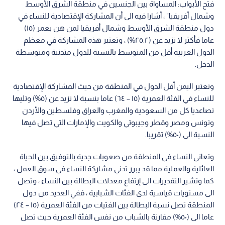
فتح الأبواب: المساواة بين الجنسين في منطقة الشرق الأوسط
وشمال أفريقيا" ، أشارا فيه الى أن المشاركة الإقتصادية للنساء في
دول منطقة الشرق الأوسط وشمال أفريقيا لمن هن بعمر (١٥)
عاما فأكثر لا تزيد عن (٢٥.٢%) ، وتعتبر هذه المشاركة في معظم
الدول العربية أقل من المتوسط بالنسبة للدول متدنية ومتوسطة
الدخل.
وتعتبر اليمن أقل الدول في المنطقة من حيث المشاركة الإقتصادية
للنساء في الفئة العمرية (١٥ – ٦٤) عاما بنسبة لا تزيد عن (٥%) وتليها
تصاعديا كل من السعودية والمغرب والعراق وفلسطين والأردن
وتونس ومصر وقطر وجيبوتي والكويت والإمارات التي تصل فيها
النسبة الى (٥٠%) تقريبا.
وتعاني النساء في المنطقة من صعوبات جدية بالتوفيق بين الحياة
العائلية والعملية مما قد يبرر تدني مشاركة النساء في سوق العمل ،
كما وتشير التقديرات الى إرتفاع معدلات البطالة بين النساء ، وتصل
الى مستويات قياسية لدى الفئات الشبابية ، ففي العديد من دول
المنطقة تصل نسبة البطالة بين الفتيات من الفئة العمرية (١٥ – ٢٤)
عاما الى (٥٠%) مقارنة بالشباب من نفس الفئة العمرية حيث تصل