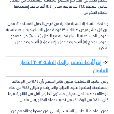
القطاع الحكومي، فقد بلغ مجموع الوظائف المستحدثة في القطاع
الخاص المنظم ١٦.٤ ألف فرصة مقابل ١٤.٤ ألف فرصة إستحدثها
القطاع الحكومي.
ولا تحظ النساء إلا بنسبة متدنية من فرص العمل المستحدثة، فمن
بين كل عشر فرص هنالك ٣.٥ فرصة عمل للنساء، حيث بلغت نسبة
الفرص المستحدثة للنساء مقارنة مع الرجال (٣٥.٤%) من مجموع
الفرص بواقع (١١) ألف فرصة عمل للإناث و(٢٠) ألف فرصة عمل
للذكور.
إقرأ أيضا: تضامن: إلغاء المادة '٣٠٨' انتصار
للقانون
ومن الناحية الإجتماعية، فتبين نتائج المسح بأن ٨٤% من الوظائف
المستحدثة إستحوذ عليها العزاب والعازبات، و حوالي ٤٤% من هذه
الوظائف ذهبت لمن هم في مستوى تعليمي أقل من الثانوية، فيما
كان ٤١.٥% من الوظائف من نصيب حملة البكالوريس فأعلى.
ومن الملفت للنظر أن السبب الرئيسي لمن فقدوا وظائفهم من