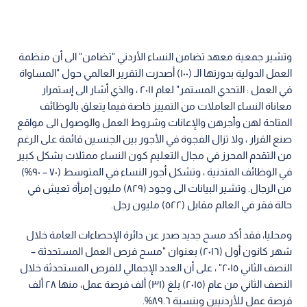
وتشير جمعية معهد تضامن النساء الأردني "تضامن" الى أن منظمة
العمل الدولية بدورتها الـ (١٠٠) أصدرت التقرير العالمي حول "المساواة
في العمل : التحدي المستمر" لعام ٢٠١١ ، والذي أشار الى إستمرار
معاناة النساء العاملات من التمييز خاصة فيما يتعلق بالوظائف
المتاحة لهن وأجرهن والإعانات وشروط العمل والوصول الى مواقع
صنع القرار ، ولا تزال الفجوة في الأجور بين الجنسين قائمة على الرغم
من التقدم المحرز في مجال التعليم كون النساء ممثلات بشكل كبير
في الوظائف المتدنية ، وتشكل أجور النساء في المتوسط (٧٠ – ٩٠%)
من الرجال. وتشير البيانات الى وجود (٨٢٩) مليون إمرأة تعيش في
حالة فقر في العالم مقابل (٥٢٢) مليون رجل.
ومحليا، فقد أكد مسح جديد صدر عن دائرة الإحصاءات العامة خلال
شهر كانون أول (٢٠١٦) بعنوان "مسح فرص العمل المستحدثة –
النصف الثاني ٢٠١٥" ، على أن العدد الإجمالي للفرص المستحدثة خلال
النصف الثاني من عام (٢٠١٥) بلغ (٣١) ألف فرصة عمل، منها ٢٨ ألف
فرصة عمل للأردنيين وبنسبة ٨٩.٦%.