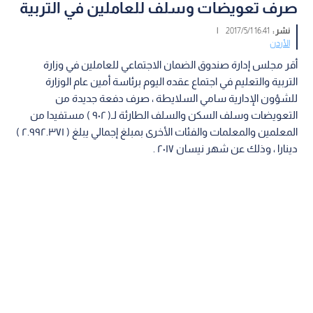
صرف تعويضات وسلف للعاملين في التربية
نشر :
16:41 2017/5/1
|
الأردن
أقر مجلس إدارة صندوق الضمان الاجتماعي للعاملين في وزارة
التربية والتعليم في اجتماع عقده اليوم برئاسة أمين عام الوزارة
للشؤون الإدارية سامي السلايطة ، صرف دفعة جديدة من
التعويضات وسلف السكن والسلف الطارئة لـ( ٩٠٢ ) مستفيدا من
المعلمين والمعلمات والفئات الأخرى بمبلغ إجمالي يبلغ ( ٢.٩٩٢.٣٧١ )
دينارا ، وذلك عن شهر نيسان ٢٠١٧ .