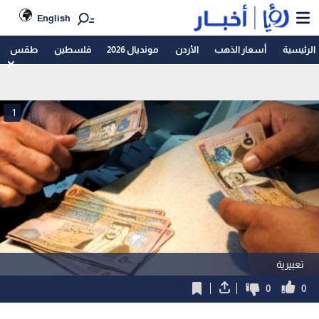
English
الرئيسية
أسعار الذهب
الأردن
مونديال 2026
فلسطين
طقس
1
تعبيرية
0
0