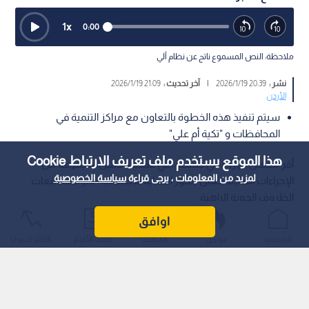
1
x
0:00
ملاحظة: النص المسموع ناتج عن نظام آلي
نشر :
20:39 2026/1/19
|
آخر تحديث :
21:09 2026/1/19
الأردن
سيتم تنفيذ هذه الخطوة بالتعاون مع مراكز التنمية في
المحافظات و "تكية أم علي"
هذا الموقع يستخدم ملف تعريف الارتباط Cookie
أقر مجلس الوزراء في جلسته التي عقدها الاثنين، مجموعة من
لمزيد من المعلومات ، يرجى قراءة
سياسة الخصوصية
الإجراءات العاجلة ضمن محور الحماية الاجتماعية، لمواجهة تبعات
الظروف الجوية الراهنة.
اوافق
الرئيسية
عواجل
المباشر
أحدث الأخبار
الأكثر شيوعًا