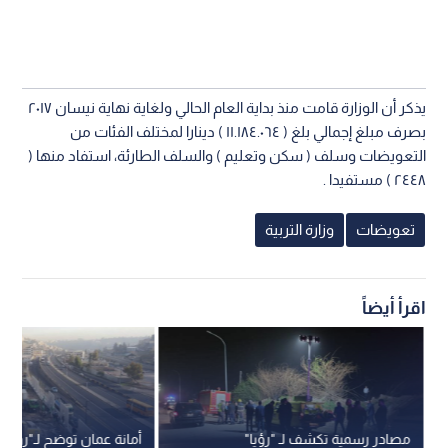
يذكر أن الوزارة قامت منذ بداية العام الحالي ولغاية نهاية نيسان ٢٠١٧
بصرف مبلغ إجمالي بلغ ( ١١.١٨٤.٠٦٤ ) دينارا لمختلف الفئات من
التعويضات وسلف ( سكن وتعليم ) والسلف الطارئة، استفاد منها (
٢٤٤٨ ) مستفيدا .
تعويضات
وزارة التربية
اقرأ أيضاً
مصادر رسمية تكشف لـ "رؤيا"
أمانة عمان توضح لـ"رؤيا"