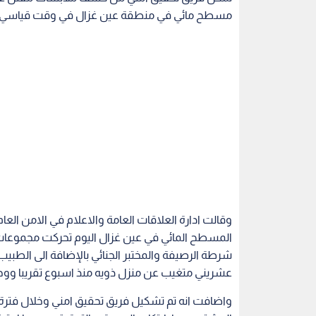
مسطح مائي في منطقة عين غزال في وقت قياسي.
وقالت ادارة العلاقات العامة والاعلام في الامن العا
المسطح المائي في عين غزال اليوم تحركت مجموعا
شرطة الرصيفة والمختبر الجنائي بالإضافة الى الطبي
عشريني متغيب عن منزل ذويه منذ اسبوع تقريبا ووجو
واضافت انه تم تشكيل فريق تحقيق امني وخلال فتر
المشتبه بهما بارتكاب الجريمة وبالتحقيق معهما اعت
خلاف بينهم قام احدهما على اثره بضرب المغدور بأدا
إقرأ أيضا: بالصور.. العثور على جثة ش