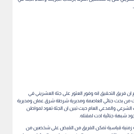
م ان فريق التحقيق انه وفور العثور على جثة العشريني في
ت من بحث جنائي العاصمة ومديرية شرطة شرق عمان ومديرية
ب الشرعي والمدعي العام حيث تبين ان الجثة تعود لمواطن
د شبهة جنائية ادت لمقتله.
ة زمنية قياسية تمكن الفريق من القبض على شخصين من
رفا بانهم واثناء وجودهم مع المغدور في احدى المركبات حصل
ة راضة على رأسه والقائه في المسطح المائي ومغادرة المكان.
اب ملقاة قرب جسر عين غزال