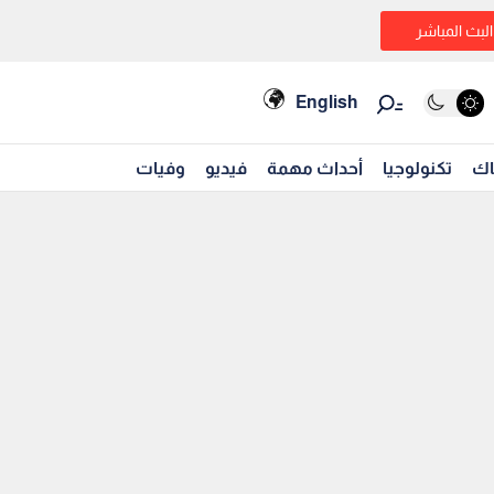
البث المباشر
English
اك
تكنولوجيا
أحداث مهمة
فيديو
وفيات