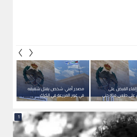
 إلقاء القبض على
مصدر أمني: شخص يقتل شقيقه
البحث 
لى طعن فتاة حتى
في غور المزرعة في الكرك
عاصمة عمان
محاولة
1