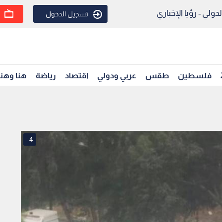
ولي - رؤيا الإخباري
تسجيل الدخول
فلسطين
طقس
عربي ودولي
اقتصاد
رياضة
هنا وهن
4