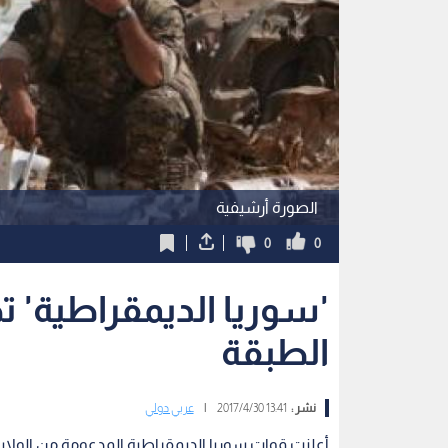
الصورة أرشيفية
0
0
'سوريا الديمقراطية'
الطبقة
نشر :
13:41 2017/4/30
|
عربي دولي
أعلنت قوات سوريا الديمقراطية المدعومة من الولايا