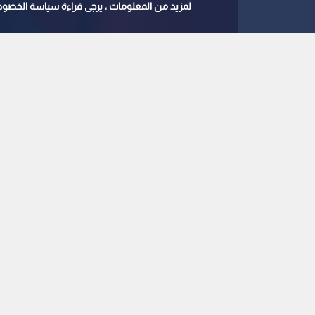
لمزيد من المعلومات ، يرجى قراءة
سياسة الخصوص
الرئيس التركي رجب طيب اردوغان
0
0
اردوغان: "قسد" لجأت إ
الرئاسة السورية منح ا
استمع للخبر:
ملاحظة: النص المسموع ناتج عن نظام آلي
نشر :
13:21 2026/1/21
|
عربي دولي