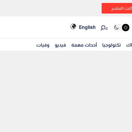
البث المباشر
English
اك
تكنولوجيا
أحداث مهمة
فيديو
وفيات