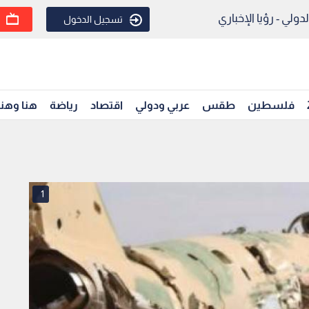
ولي - رؤيا الإخباري
تسجيل الدخول
فلسطين
طقس
عربي ودولي
اقتصاد
رياضة
هنا وهن
1