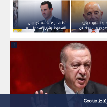
لية السويداء ركيزة
"ذا أتلانتيك" تكشف كواليس
تطورا
هج جديد للابتعاد عن
السقوط: بشار الأسد عاش في
يفتح 
سوريا
"فقاعة" وأدمن "العاب الفيديو"
تتحدث
1
Cooki