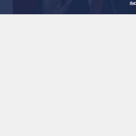
ية
لى العنف رغم قرار
لأكراد حقوقهم الكاملة
1
x
0:00