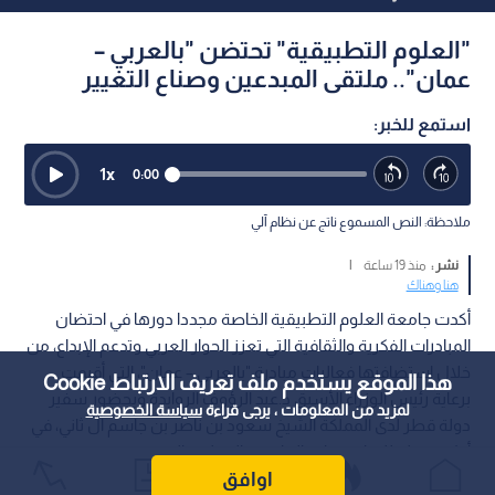
"العلوم التطبيقية" تحتضن "بالعربي –
عمان".. ملتقى المبدعين وصناع التغيير
استمع للخبر:
1
x
0:00
ملاحظة: النص المسموع ناتج عن نظام آلي
نشر :
منذ 19 ساعة
|
هنا وهناك
أكدت جامعة العلوم التطبيقية الخاصة مجددا دورها في احتضان
المبادرات الفكرية والثقافية التي تعزز الحوار العربي وتدعم الإبداع، من
خلال استضافتها فعاليات مبادرة "بالعربي – عمان"، التي أقيمت
هذا الموقع يستخدم ملف تعريف الارتباط Cookie
برعاية رئيس الوزراء الأسبق د.عبد الرؤوف الروابدة وبحضور سفير
لمزيد من المعلومات ، يرجى قراءة
سياسة الخصوصية
دولة قطر لدى المملكة الشيخ سعود بن ناصر بن جاسم آل ثاني، في
أول محطة للمبادرة خارج العاصمة القطرية الدوحة.
اوافق