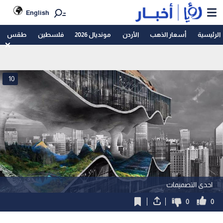
English
الرئيسية
أسعار الذهب
الأردن
مونديال 2026
فلسطين
طقس
10
احدى التصميمات
0
0