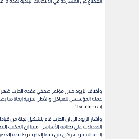
انقطاع عن المشاركة في الانتخابات البلدية لمدة ١٥ عاما بسبب تدخلات الحكومات في إرادة الناخبين ، على حد قوله.
وأضاف الزيود خلال مؤتمر صحفي عقده الحزب ظهر ال
عمله المؤسسي للهياكل والأطر الحزبية إيمانا منا بض
استحقاقاتها ".
وأشار الزيود الى ان الحزب قام بتشكيل لجنة من قياد
التعديلات على نظامه الأساسي، مبينا ان المكتب ال
الجنة المقترحة، وكان من بينها إلغاء شرط مدة ال