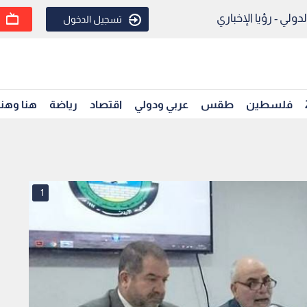
ولي - رؤيا الإخباري
تسجيل الدخول
فلسطين
طقس
عربي ودولي
اقتصاد
رياضة
هنا وهن
1