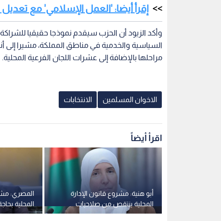
إقرأ أيضا: 'العمل الإسلامي' مع تعدي
وأكد الزيود أن الحزب سيقدم نموذجا حقيقيا للشراك
السياسية والخدمية في مناطق المملكة، مشيرا إلى أنه 
مراحلها بالإضافة إلى عشرات اللجان الفرعية المحلية.
الاخوان المسلمين
الانتخابات
اقرأ أيضاً
ن الإدارة
أبو هنية: مشروع قانون الإدارة
المصري: مشرو
ل التنمية،
المحلية ينتقص من صلاحيات
المحلية بحاج
لاحيات
المجالس المنتخبة ويتعارض مع
ونرفض تعيي