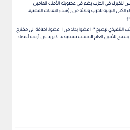
ا بدلا من ٨٠، وتشكيل مجلس للخبراء في الحزب يضم في عضويته الأمناء العامين
تل النيابية للحزب وثلاثة من رؤساء النقابات المهنية،
م.
كما شملت التعديلات المقترحة رفع عدد اعضاء المكتب التنفيذي ليصبح ١٣ عضوا بدلا من ١١ عضوا، اضافة الى مقترح
 يسمح للأمين العام المنتخب تسمية ما لا يزيد عن أربعة أعضاء