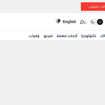
البث المباشر
English
اك
تكنولوجيا
أحداث مهمة
فيديو
وفيات