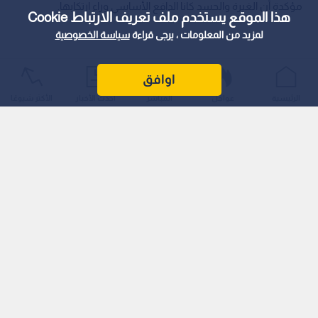
مؤكدة أن الغيرة والحسد كانا الدافع الأساسي وراء ارتكابها.
هذا الموقع يستخدم ملف تعريف الارتباط Cookie
لمزيد من المعلومات ، يرجى قراءة
سياسة الخصوصية
اوافق
الرئيسية
عواجل
المباشر
أحدث الأخبار
الأكثر شيوعًا
وكانت الأجهزة الأمنية قد تلقت بلاغا بتاريخ 18 يوليو/ تموز 2026 يفيد
بتعرض الطفلة للغرق داخل بئر مياه بالقرب من خيمة عائلتها في
منطقة صحراوية، قبل أن تسفر التحريات عن كشف الشبهة
الجنائية.
اقرأ أيضا: البحث الجنائي يكشف جريمة قتل