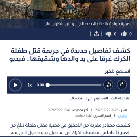
صورة مولدة بالذكاء الاصطناعي لرجلين ينظران لبئر
0
0
كشف تفاصيل جديدة في جريمة قتل طفلة
الكرك غرقا على يد والدها وشقيقها.. فيديو
استمع للخبر:
1
x
0:00
ملاحظة: النص المسموع ناتج عن نظام آلي
نشر :
10:25 2026/7/22
|
آخر تحديث :
16:42 2026/7/22
الأردن
|
اسم المحرر :
ليندا معايعة
كشفت مصادر مقربة من التحقيق في قضية مقتل طفلة تبلغ من
العمر 13 عاما في محافظة الكرك عن تفاصيل جديدة حول الـجريمة،