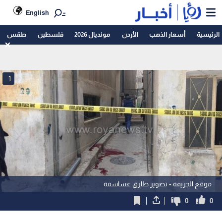
English
الرئيسية
أسعار الذهب
الأردن
مونديال 2026
فلسطين
طقس
1
موقع الجريمة - تصوير طارق عساسفة
0
0