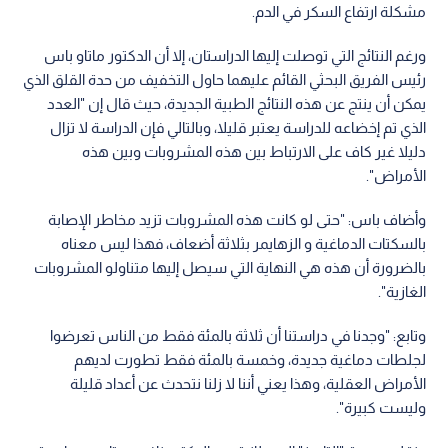
مشكلة ارتفاع السكر في الدم.
ورغم النتائج التي توصلت إليها الدراستان، إلا أن الدكتور ماتاو باس
رئيس الفريق البحثي القائم عليهما حاول التخفيف من حدة القلق الذي
يمكن أن ينتج عن هذه النتائج الطبية الجديدة، حيث قال إن "العدد
الذي تم إخضاعه للدراسة يعتبر قليلا، وبالتالي فإن الدراسة لا تزال
دليلا غير كاف على الارتباط بين هذه المشروبات وبين هذه
الأمراض".
وأضاف باس: "حتى لو كانت هذه المشروبات تزيد مخاطر الإصابة
بالسكتات الدماغية و الزهايمر بثلاثة أضعاف، فهذا ليس معناه
بالضرورة أن هذه هي النهاية التي سيصل إليها متناولو المشروبات
الغازية".
وتابع: "وجدنا في دراستنا أن ثلاثة بالمئة فقط من الناس تعرضوا
لجلطات دماغية جديدة، وخمسة بالمئة فقط تطورت لديهم
الأمراض العقلية، وهذا يعني أننا لا زلنا نتحدث عن أعداد قليلة
وليست كبيرة".