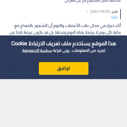
ملاحظة: النص المسموع ناتج عن نظام آلي
نشر :
4:53 2026/7/19
|
صحة
أكد خبراء في مجال طب الأعصاب والنوم أن الشعور بالصداع مع
بداية كل يوم لا يرتبط بقلة النوم وحدها، بل قد يكون عرضا ناتجا عن
اضطرابات صحية متنوعة تشمل العادات اليومية والحالات المرضية
هذا الموقع يستخدم ملف تعريف الارتباط Cookie
التي تتطلب استشارة طبية عاجلة.
لمزيد من المعلومات ، يرجى قراءة
سياسة الخصوصية
اوافق
الرئيسية
عواجل
المباشر
أحدث الأخبار
الأكثر شيوعًا