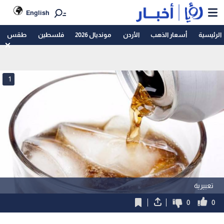
English
الرئيسية
أسعار الذهب
الأردن
مونديال 2026
فلسطين
طقس
1
تعبيرية
0
0