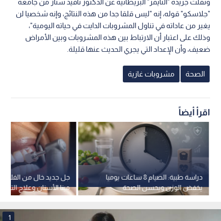
ونقلت جريدة "التايمز" البريطانية عن الدكتور نافيد ستار من جامعة
"جلاسكو" قوله، إنه "ليس قلقا جدا من هذه النتائج، وإنه شخصيا لن
يغير من عاداته في تناول المشروبات الدايت في حياته اليومية"،
وذلك على اعتبار أن الارتباط بين هذه المشروبات وبين الأمراض
ضعيف، وأن الإعداد التي يجري الحديث عنها قليلة.
الصحة
مشروبات غازية
اقرأ أيضاً
دراسة طبية: الصيام 8 ساعات يوميا
جل جديد خال من الفلورايد 
يخفض الوزن ويحسن الصحة
مينا الأسنان وعلاج التس
1