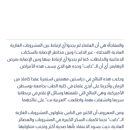
والمفاجأة هي أن العلماء لم يجدوا أي ارتباط بين المشروبات الغازية
العادية (المحلاة - غير الدايت) وبين مخاطر الإصابة بالسكتات
الدماغية والجلطات، كما لم يجدوا أي ارتباط بينها وبين الإصابة بمرض
الزهايمر، أي أن الــ"دايت" وحده هو الذي يسبب هذه الأمراض.
وجاءت هذه النتائج في دراستين مهمتين استمرتا عقدا كاملا من
الزمان وأجريتا على أيدي علماء في كلية الطب بجامعة بوسطن
الأميركية، وهي النتائج التي تلقفتها وسائل الإعلام في بريطانيا
سريعا وانشغلت بهما، واطلعت "العربية.نت" على نتائجهما.
ومن المعروف أن الكثير من الناس يتناولون المشروبات الغازية
الــ"دايت" تجنبا لكميات السكر الكبيرة في المشروبات والعصائر
العادية، حيث يسود الاعتقاد بأنها صحية أكثر وتجنب متناوليها