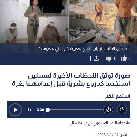
المسنان الفلسطينيان "نادي معروف" و"علي معروف"
0
0
صورة توثق اللحظات الأخيرة لمسنين
استخدما كدروع بشرية قبل إعدامهما بغزة
استمع للخبر:
1
x
0:00
ملاحظة: النص المسموع ناتج عن نظام آلي
نشر :
2:26 2026/8/8
|