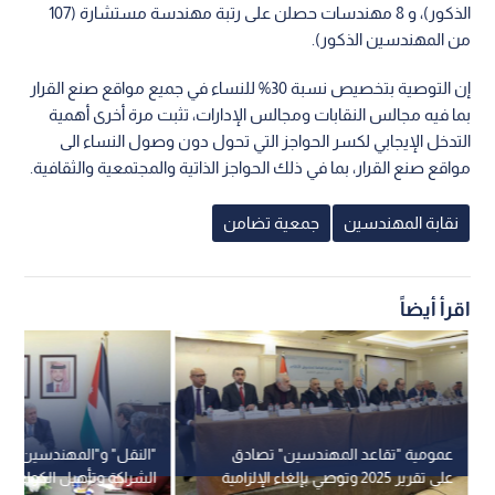
الذكور)، و 8 مهندسات حصلن على رتبة مهندسة مستشارة (107
من المهندسين الذكور).
إن التوصية بتخصيص نسبة 30% للنساء في جميع مواقع صنع القرار
بما فيه مجالس النقابات ومجالس الإدارات، تثبت مرة أخرى أهمية
التدخل الإيجابي لكسر الحواجز التي تحول دون وصول النساء الى
مواقع صنع القرار، بما في ذلك الحواجز الذاتية والمجتمعية والثقافية.
نقابة المهندسين
جمعية تضامن
اقرأ أيضاً
عمومية "تقاعد المهندسين" تصادق
"النقل" و"المهندسين" تبح
على تقرير 2025 وتوصي بإلغاء الإلزامية
الشراكة وتأهيل الكوادر 