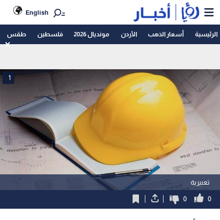
English
الرئيسية
أسعار الذهب
الأردن
مونديال 2026
فلسطين
طقس
1
تعبيرية
0
0