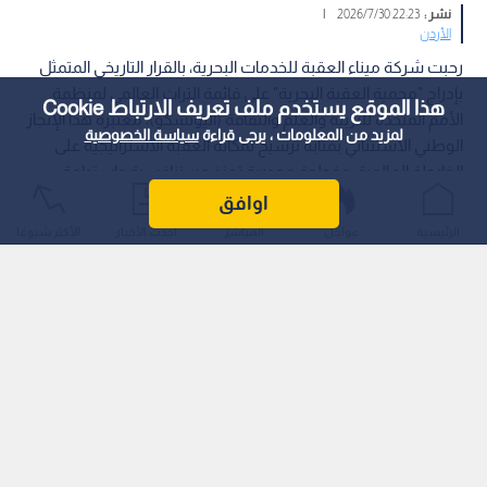
نشر :
22:23 2026/7/30
|
الأردن
رحبت شركة ميناء العقبة للخدمات البحرية، بالقرار التاريخي المتمثل
بإدراج "محمية العقبة البحرية" على قائمة التراث العالمي لمنظمة
هذا الموقع يستخدم ملف تعريف الارتباط Cookie
الأمم المتحدة للتربية والعلم والثقافة (اليونسكو)، معتبرة هذا الإنجاز
لمزيد من المعلومات ، يرجى قراءة
سياسة الخصوصية
الوطني الاستثنائي بمثابة ترسيخ لمكانة العقبة الاستراتيجية على
الخارطة العالمية، وخطوة محورية تعزز من تنافسية واستدامة
القطاع البحري الأردني.
اوافق
الرئيسية
عواجل
المباشر
أحدث الأخبار
الأكثر شيوعًا