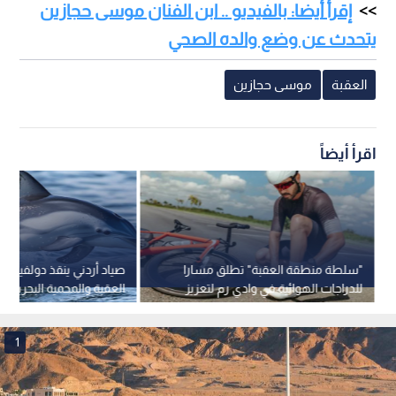
إقرأ أيضا: بالفيديو .. ابن الفنان موسى حجازين
يتحدث عن وضع والده الصحي
العقبة
موسى حجازين
اقرأ أيضاً
"سلطة منطقة العقبة" تطلق مسارا
صياد أردني ينقذ دولفينا ف
للدراجات الهوائية في وادي رم لتعزيز
العقبة والمحمية البحرية ت
السياحة البيئية
البيئي".. فيديو
1