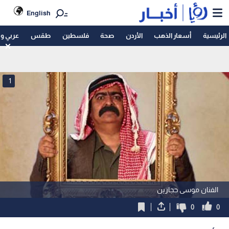
English
الرئيسية
أسعار الذهب
الأردن
صحة
فلسطين
طقس
عربي و
1
الفنان موسى حجازين
0
0