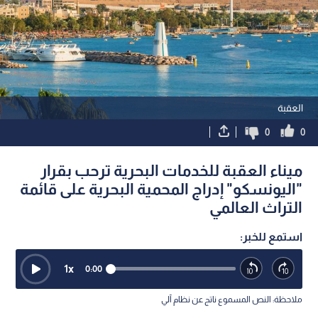
العقبة
0
0
ميناء العقبة للخدمات البحرية ترحب بقرار
"اليونسكو" إدراج المحمية البحرية على قائمة
التراث العالمي
استمع للخبر:
1
x
0:00
ملاحظة: النص المسموع ناتج عن نظام آلي