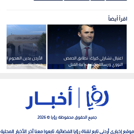
اقرأ أيضاً
اغتيال تشارلي كيرك: تطابق الحمض
الأردن يدين الهجوم الذ
النووي ورسالة تكشف "نية القتل
جنودا باكستانيين في شما
المسبقة"
جمهورية باكستان الإسلا
جميع الحقوق محفوظة رؤيا © 2026
موقع إخباري أردني تابع لقناة رؤيا الفضائية. تابعوا معنا آخر الأخبار المحلية