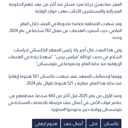
الفقر، مما يغذي حركة تمرد مسلح منذ أكثر من عقد، تتهم الحكومة
الفيدرالية والمستثمرين الأجانب بنهب موارد الولاية.
وقد شهدت المنطقة تصاعدا ملحوظا في العنف خلال العام
الماضي، حيث أسفرت الهجمات عن مقتل 782 شخصا في عام 2024
وحده.
وفي هذا الصدد، قال أمير رانا، رئيس المعهد الباكستاني لدراسات
السلام، في حديث لوكالة "فرانس برس": "شهدنا زيادة في الهجمات
الإرهابية منذ بداية العام، وخصوصا في بلوشستان".
ووفقا لإحصائيات المعهد، فقد شهدت باكستان 567 هجوما إرهابيا
منذ بداية هذا العام، مقارنة بـ 521 هجوما طوال عام 2024.
ومنذ الأول من يناير 2025، قتل أكثر من 460 شخصا، معظمهم من
عناصر قوات الأمن، في أعمال عنف مرتبطة بالجماعات المسلحة في
بلوشستان وولاية خيبر بختونخوا المجاورة.
باكستان
قتلى
أعمال عنف
هجوم ارهابي