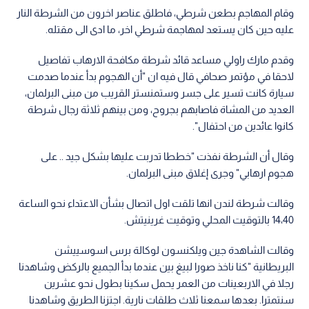
وقام المهاجم بطعن شرطي، فاطلق عناصر اخرون من الشرطة النار
عليه حين كان يستعد لمهاجمة شرطي اخر، ما ادى الى مقتله.
وقدم مارك راولي مساعد قائد شرطة مكافحة الارهاب تفاصيل
لاحقا في مؤتمر صحافي قال فيه ان "أن الهجوم بدأ عندما صدمت
سيارة كانت تسير على جسر وستمنستر القريب من مبنى البرلمان،
العديد من المشاة فاصابهم بجروح، ومن بينهم ثلاثة رجال شرطة
كانوا عائدين من احتفال".
وقال أن الشرطة نفذت "خططا تدربت عليها بشكل جيد .. على
هجوم ارهابي" وجرى إغلاق مبنى البرلمان.
وقالت شرطة لندن انها تلقت اول اتصال بشأن الاعتداء نحو الساعة
14،40 بالتوقيت المحلي وتوقيت غرينيتش.
وقالت الشاهدة جين ويلكنسون لوكالة برس اسوسييشن
البريطانية "كنا ناخذ صورا لبيغ بين عندما بدأ الجميع بالركض وشاهدنا
رجلا في الاربعينات من العمر يحمل سكينا بطول نحو عشرين
سنتمترا. بعدها سمعنا ثلاث طلقات نارية. اجتزنا الطريق وشاهدنا