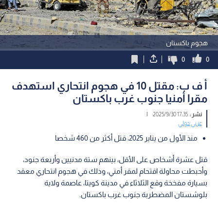
هجوم باكستان
0
0
أ ف ب: مقتل 10 في هجوم انتحاري استهدف
مقرا أمنيا جنوب غرب باكستان
نشر :
17:35 2025/9/30
|
عربي دولي
منذ الأول من يناير 2025، قتل أكثر من 460 شخصا
قتل عشرة أشخاص على الأقل، بينهم ستة مدنيين وأربعة جنود،
وأحبطت محاولة اقتحام لمقر أمني، وذلك في هجوم انتحاري معقد
بسيارة مفخخة وقع الثلاثاء في مدينة كويتا، عاصمة ولاية
بلوشستان المضطربة جنوب غرب باكستان.