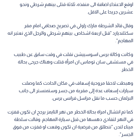
اوقع الاعتداء اضافة الى منفذه، ثلاثة قتلى بينهم شرطي ونحو
عشرين جريحا على الاقل.
وقال قائد الشرطة مارك راولي في تصريح صحافي امام مقر
سكتلنديارد "قتل اربعة اشخاص. بينهم شرطي والرجل الذي نعتبر انه
المهاجم".
وكانت وكالة برس اسوسييشن نقلت في وقت سابق عن طبيب
في مستشفى سان توماس ان امرأة قتلت وهناك جرحى بحالة
الخطر.
وهبطت لاحقا مروحية إسعاف في مكان الحادث كما وصلت
سيارات إسعاف عدة إلى مقربة من جسر وستمنستر الى جانب
البرلمان حسب ما نقل مراسل فرانس برس.
كما تم انتشال امراة بحالة الخطر من نهر التايمز يرجح ان تكون قفزت
في النهر لتفادي دهسها من قبل سيارة المهاجم. وقالت سلطة
ميناء لندن "ننطلق من فرضية ان تكون وقعت او قفزت من فوق
الجسر".