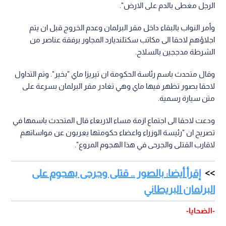
الرجل مغطى بالدم على الارض".
وأمر النواب بالبقاء داخل مقر البرلمان وعدم الخروج قبل ان يتم
اجلاؤهم لاحقا الى مكاتب سكتلنديارد المجاور برفقة عناصر من
الشرطة مدججين بالسلاح.
وقال متحدث باسم رئاسة الحكومة ان تيريزا ماي "بخير". وتم التداول
لاحقا بصور تظهر فيها ماي وهي تغادر مقر البرلمان بسرعة على
متن سيارة رسمية.
ودعت لاحقا الى اجتماع ازمة مساء الاربعاء قال المتحدث باسمها في
تصريح ان "رئيسة الوزراء واعضاء حكومتها يعربون عن مواساتهم
لاقارب القتلى والجرحى في هذا الهجوم المروع".
إقرأ أيضا: بالصور .. قتلى وجرحى بهجوم على
البرلمان البريطاني
-الضحايا-