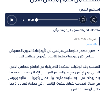
استمع للخبر:
1
x
0:00
ملاحظة: النص المسموع ناتج عن نظام آلي
نشر :
3:08 2026/7/28
|
عربي دولي
صرح مصدر دبلوماسي فرنسي بأن تأييد إعادة تعيين الـمفوض
السامي كان موقفا إجماعيا للاتحاد الأوروبي وغالبية الدول
انسحب وفد الولايات الـمتحدة الأمريكية من اجتماع لمجلس الأمن
الدولي يوم الإثنين، مع بدء السفير الفرنسي الإدلاء بمداخلته؛ تنديدا
بتصريحات فرنسية سابقة قارنت واشنطن بكوريا الشمالية وروسيا
في سياق تصويت يتعلق بحقوق الإنسان، في خطوة تعد نادرة جدا
داخل أروقة المجلس.