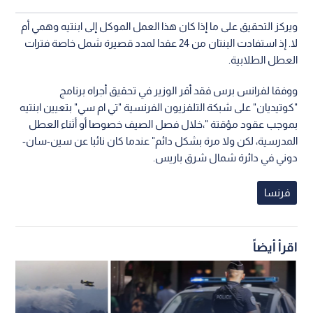
ويركز التحقيق على ما إذا كان هذا العمل الموكل إلى ابنتيه وهمي أم
لا. إذ استفادت البنتان من 24 عقدا لمدد قصيرة شمل خاصة فترات
العطل الطلابية.
ووفقا لفرانس برس فقد أقر الوزير في تحقيق أجراه برنامج
"كوتيديان" على شبكة التلفزيون الفرنسية "تي ام سي" بتعيين ابنتيه
بموجب عقود مؤقتة "،خلال فصل الصيف خصوصا أو أثناء العطل
المدرسية، لكن ولا مرة بشكل دائم" عندما كان نائبا عن سين-سان-
دوني في دائرة شمال شرق باريس.
فرنسا
اقرأ أيضاً