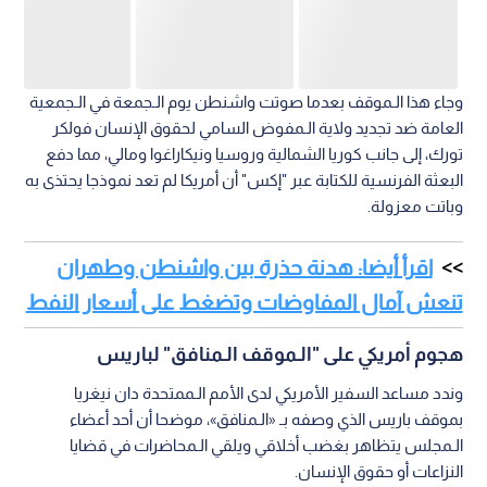
وجاء هذا الـموقف بعدما صوتت واشنطن يوم الـجمعة في الـجمعية
العامة ضد تجديد ولاية الـمفوض السامي لحقوق الإنسان فولكر
تورك، إلى جانب كوريا الشمالية وروسيا ونيكاراغوا ومالي، مما دفع
البعثة الفرنسية للكتابة عبر "إكس" أن أمريكا لم تعد نموذجا يحتذى به
وباتت معزولة.
اقرأ أيضا: هدنة حذرة بين واشنطن وطهران
تنعش آمال المفاوضات وتضغط على أسعار النفط
هجوم أمريكي على "الـموقف الـمنافق" لباريس
وندد مساعد السفير الأمريكي لدى الأمم الـممتحدة دان نيغريا
بموقف باريس الذي وصفه بـ «الـمنافق»، موضحا أن أحد أعضاء
الـمجلس يتظاهر بغضب أخلاقي ويلقي الـمحاضرات في قضايا
النزاعات أو حقوق الإنسان.