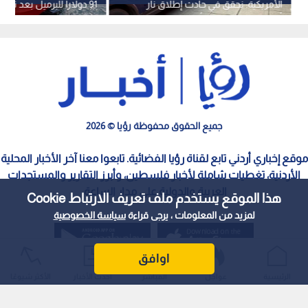
الأمريكية: نحقق في حادث إطلاق نار
91 دولارا للبرميل بعد تو
أسفر عن إصابة عدة أشخاص
الأمريكية على إيران
جميع الحقوق محفوظة رؤيا © 2026
موقع إخباري أردني تابع لقناة رؤيا الفضائية. تابعوا معنا آخر الأخبار المحلية
الأردنية، تغطيات شاملة لأخبار فلسطين، وأبرز التقارير والمستجدات
العربية والدولية على مدار الساعة.
هذا الموقع يستخدم ملف تعريف الارتباط Cookie
لمزيد من المعلومات ، يرجى قراءة
سياسة الخصوصية
اوافق
الرئيسية
عواجل
المباشر
أحدث الأخبار
الأكثر شيوعًا