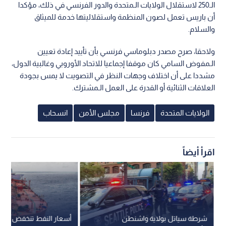
الـ250 لاستقلال الولايات الـمتحدة والدور الفرنسي في ذلك، مؤكدا
أن باريس تعمل لصون المنظمة واستقلاليتها خدمة للميثاق
والسلام.
ولاحقا، صرح مصدر دبلوماسي فرنسي بأن تأييد إعادة تعيين
الـمفوض السامي كان موقفا إجماعيا للاتحاد الأوروبي وغالبية الدول،
مشددا على أن اختلاف وجهات النظر في التصويت لا يمس بجودة
العلاقات الثنائية أو القدرة على العمل الـمشترك.
الولايات المتحدة
فرنسا
مجلس الأمن
انسحاب
اقرأ أيضاً
شرطة سياتل بولاية واشنطن