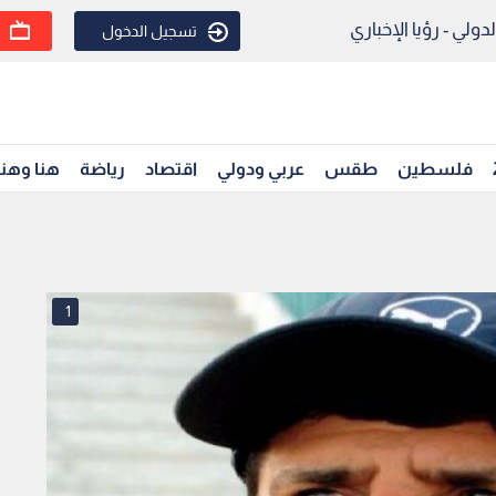
ولي - رؤيا الإخباري
تسجيل الدخول
فلسطين
طقس
عربي ودولي
اقتصاد
رياضة
هنا وهن
1