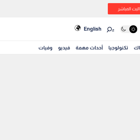
البث المباشر
English
اك
تكنولوجيا
أحداث مهمة
فيديو
وفيات