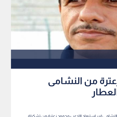
زعترة من النشامى
لعطار
لنشامى قرر استبعاد اللاعب محمود زعترة من تشكيلة