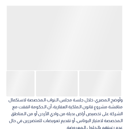
وأوضح الـمصري، خلال جلسة مجلس الـنواب الـمخصصة لاستكمال
مناقشة مشروع قانون الـملكية العقارية، أن الـحكومة اتفقت مع
الشركة على تخصيص أراض بديلة من وادي الأردن أو من الـمناطق
الـمخصصة لامتياز البوتاس، أو تقديم تعويضات للمتضررين في حال
عدم رغبتهم بالـحلول الـمعروضة.