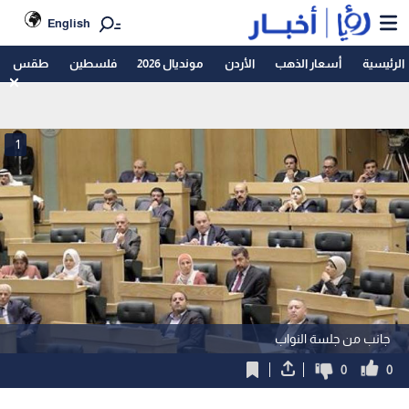
English
الرئيسية
أسعار الذهب
الأردن
مونديال 2026
فلسطين
طقس
1
جانب من جلسة النواب
0
0