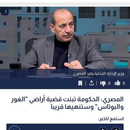
1
وزير الإدارة المحلية وليد المصري
0
0
المصري: الحكومة تبنت قضية أراضي "الغور
والبوتاس" وستنهيها قريبا
استمع للخبر: