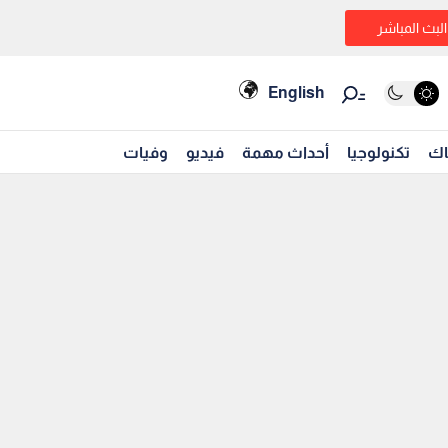
البث المباشر
English
اك
تكنولوجيا
أحداث مهمة
فيديو
وفيات