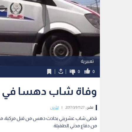
تعبيرية
0
0
وفاة شاب دهسا في ا
نشر :
11:27 2017/3/9
|
الأردن
قضى شاب عشريني بحادث دهس من قبل مركبة، مساء ا
من دفاع مدني الطفيلة.