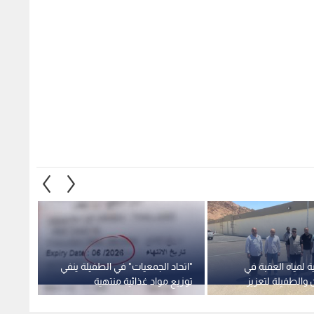
ة لمياه العقبة في
"اتحاد الجمعيات" في الطفيلة ينفي
بملايي
والطفيلة لتعزيز
توزيع مواد غذائية منتهية
مائية 
مائي وخفض الفاقد
الصلاحية ويؤكد : إتلاف السلع
وتقليل
قريبة الانتهاء