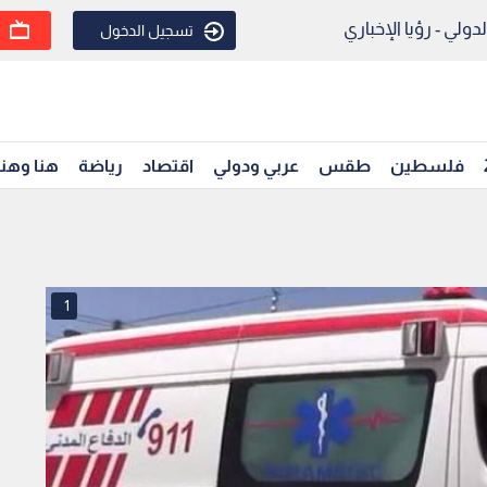
ولي - رؤيا الإخباري
تسجيل الدخول
فلسطين
طقس
عربي ودولي
اقتصاد
رياضة
هنا وهن
1