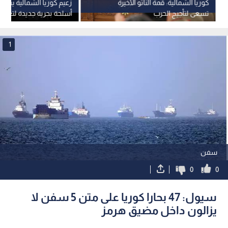
كوريا الشمالية: قمة الناتو الأخيرة
زعيم كوريا الشمالية يشرف 
تسعى لتأجيج الحرب
أسلحة بحرية جديدة لتعزيز 
العسكري
1
سفن
0
0
سيول: 47 بحارا كوريا على متن 5 سفن لا
يزالون داخل مضيق هرمز