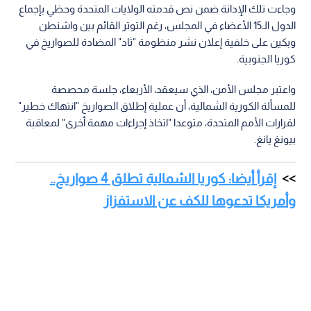
وجاءت تلك الإدانة ضمن نص قدمته الولايات المتحدة وحظي بإجماع
الدول الـ15 الأعضاء في المجلس، رغم التوتر القائم بين واشنطن
وبكين على خلفية إعلان نشر منظومة "ثاد" المضادة للصواريخ في
كوريا الجنوبية.
واعتبر مجلس الأمن، الذي سيعقد، الأربعاء، جلسة محصصة
للمسألة الكورية الشمالية، أن عملية إطلاق الصواريخ "انتهاك خطير"
لقرارات الأمم المتحدة، متوعدا "اتخاذ إجراءات مهمة أخرى" لمعاقبة
بيونغ يانغ.
إقرأ أيضا: كوريا الشمالية تطلق 4 صواريخ..
وأمريكا تدعوها للكف عن الاستفزاز