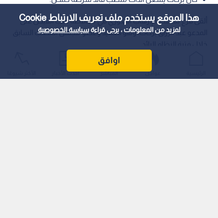
هذا الموقع يستخدم ملف تعريف الارتباط Cookie
ألقى فرع مكافحة الإرهاب السوري في محافظة حلب القبض على
لمزيد من المعلومات ، يرجى قراءة
سياسة الخصوصية
المدعو عبد الرزاق بركات، وهو العميد وعضو مجلس الشعب السابق
خلال فترة النظام البائد.
اوافق
الرئيسية
عواجل
المباشر
أحدث الأخبار
الأكثر شيوعًا