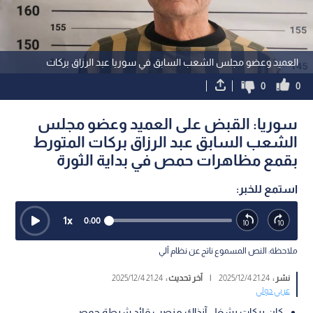
العميد وعضو مجلس الشعب السابق في سوريا عبد الرزاق بركات
0
0
سوريا: القبض على العميد وعضو مجلس
الشعب السابق عبد الرزاق بركات المتورط
بقمع مظاهرات حمص في بداية الثورة
استمع للخبر:
1
x
0:00
ملاحظة: النص المسموع ناتج عن نظام آلي
نشر :
21:24 2025/12/4
|
آخر تحديث :
21:24 2025/12/4
عربي دولي
كان بركات يشغل آنذاك منصب قائد شرطة حمص.