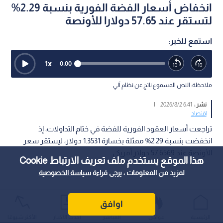
انخفاض أسعار الفضة الفورية بنسبة 2.29%
لتستقر عند 57.65 دولارا للأونصة
استمع للخبر:
1
x
0:00
ملاحظة: النص المسموع ناتج عن نظام آلي
نشر :
6:41 2026/8/2
|
اقتصاد
تراجعت أسعار العقود الفورية للفضة في ختام التداولات، إذ
انخفضت بنسبة 2.29% ممثلة بخسارة 1.3531 دولار، ليستقر سعر
الأونصة عند 57.6569 دولار أمريكي.
هذا الموقع يستخدم ملف تعريف الارتباط Cookie
لمزيد من المعلومات ، يرجى قراءة
سياسة الخصوصية
اوافق
الرئيسية
عواجل
المباشر
أحدث الأخبار
الأكثر شيوعًا