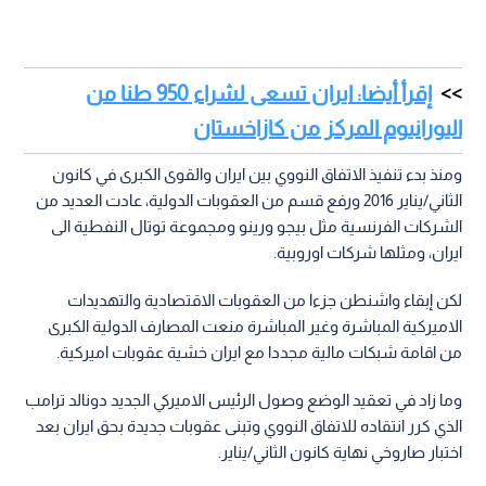
إقرأ أيضا: ايران تسعى لشراء 950 طنا من
اليورانيوم المركز من كازاخستان
ومنذ بدء تنفيذ الاتفاق النووي بين ايران والقوى الكبرى في كانون
الثاني/يناير 2016 ورفع قسم من العقوبات الدولية، عادت العديد من
الشركات الفرنسية مثل بيجو ورينو ومجموعة توتال النفطية الى
ايران، ومثلها شركات اوروبية.
لكن إبقاء واشنطن جزءا من العقوبات الاقتصادية والتهديدات
الاميركية المباشرة وغير المباشرة منعت المصارف الدولية الكبرى
من اقامة شبكات مالية مجددا مع ايران خشية عقوبات اميركية.
وما زاد في تعقيد الوضع وصول الرئيس الاميركي الجديد دونالد ترامب
الذي كرر انتقاده للاتفاق النووي وتبنى عقوبات جديدة بحق ايران بعد
اختبار صاروخي نهاية كانون الثاني/يناير.