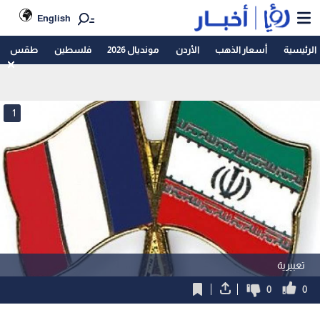
English
الرئيسية
أسعار الذهب
الأردن
مونديال 2026
فلسطين
طقس
1
تعبيرية
0
0