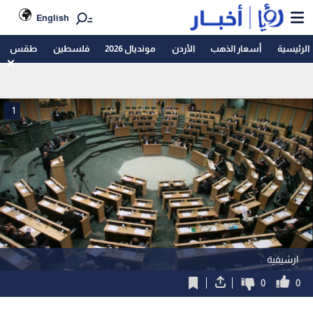
English
الرئيسية
أسعار الذهب
الأردن
مونديال 2026
فلسطين
طقس
1
ارشيفية
0
0