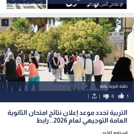
الإعلامي أنس المجالي
العمالة الوافدة المخالفة و
للقرار
1
طلبة ثانوية عامة
0
1
التربية تحدد موعد إعلان نتائج امتحان الثانوية
العامة التوجيهي لعام 2026.. رابط
استمع للخبر: