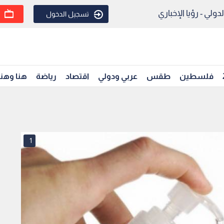
ولي - رؤيا الإخباري
تسجيل الدخول
فلسطين
طقس
عربي ودولي
اقتصاد
رياضة
هنا وهن
1