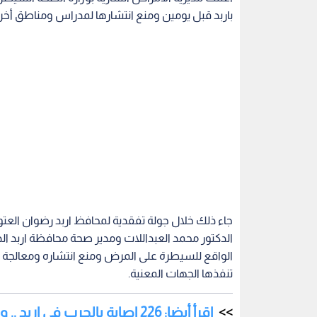
باربد قبل يومين ومنع انتشارها لمدراس ومناطق أخر
جاء ذلك خلال جولة تفقدية لمحافظ اربد رضوان العتوم
الدكتور محمد العبداللات ومدير صحة محافظة اربد الد
الواقع للسيطرة على المرض ومنع انتشاره ومعالجة الحا
تنفذها الجهات المعنية.
إقرأ أيضا: 226 إصابة بالجرب في إربد .. والصحة تتابع