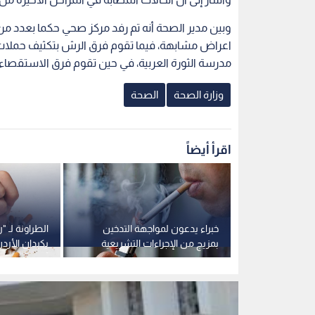
وبين مدير الصحة أنه تم رفد مركز صحي حكما بعدد من 
اعراض مشابهة، فيما تقوم فرق الرش بتكثيف حملات
مدرسة الثورة العربية، في حين تقوم فرق الاستقصاء
وزارة الصحة
الصحة
اقرأ أيضاً
لة تفتيشية
خبراء يدعون لمواجهة التدخين
الطراونة لـ "رؤ
ة للرقابة على
بمزيج من الإجراءات التشريعية
والمطاعم
الصارمة والدعم الاجتماعي
آلاف وفاة سن