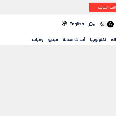
البث المباشر
English
اك
تكنولوجيا
أحداث مهمة
فيديو
وفيات