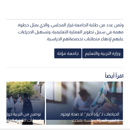
وثمن عدد من طلبة الجامعة قرار المجلس، والذي يمثل خطوة
مهمة في سبيل تطوير العملية التعليمية، وتسهيل الاجراءات
عليهم لإنهاء متطلبات تخصصاتهم الدراسية.
وزارة التربية والتعليم
جامعة مؤتة
اقرأ أيضاً
الحياصات لـ"رؤيا أخبار": لا صحة لوجود
توضيح من التربية حول موع
إجابتين للسؤال نفسه بمبحث
امتحانات الثانوية العامة ف
الإنجليزي لـ'توجيهي 2009"