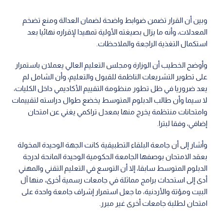
وبين أن القرار تضمن ضوابط واضحة لضمان العدالة ومنع تضخم
المعدلات، وأنه ما يزال بصيغته الأولية تمهيدا لإقراره نهائيا بعد
استكمال التغذية الراجعة والملاحظات.
وأوضح الخطيب أن الوزارة ومجلس التعليم العالي يعملان باستمرار
على تطوير التشريعات الناظمة للقبول والتعليم، وأن الشامل لم
يعد ضروريا في ظل تطور منظومة التقييم الأكاديمي داخل الكليات،
لا سيما وأن طالب الدبلوم المتوسط يخضع طوال دراسته لتقييمات
وامتحانات منتظمة يخرج منها بمعدل تراكمي يغني عن امتحان
إضافي، وفقا لبترا.
وأشار إلى أن جامعة البلقاء التطبيقية كانت الجهة الوحيدة المخولة
بعقد الامتحان بوصفها الجامعة الحكومية الوحيدة المانحة لدرجة
الدبلوم المتوسط سابقا، إلا أن التوسع في التعليم التقني والمهني
أدى إلى استحداث برامج مماثلة في جامعات رسمية أخرى، منها آل
البيت ومؤتة والأردنية، ما جعل استمرار إشراف جامعة واحدة على
امتحان لطلبة جامعات أخرى غير مبرر.