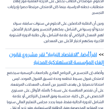
الدبلوم، موضحا أن الطالب يحصل على الدرجة العلمية فور إنهاء
متطلبات خطته الدراسية، بينما كان الامتحان مرتبطا حصرا بإجراءات
التجسير.
وبين أن الطلبة الحاصلين على الدبلوم في سنوات سابقة، سواء
نجحوا أو رسبوا في الشامل، يمكنهم التجسير وفق الخيار الأفضل
لهم: المعدل التراكمي أو علامة الشامل، وأن طلبة الدورة الشتوية
الأخيرة يمكنهم اختيار الأعلى بين المعدلين.
اقرأ أيضا: "الاقتصاد النيابية" تقر مشروع قانون
إلغاء المؤسسة الاستهلاكية المدنية
وأضاف إن التجسير في البرنامج العادي بالجامعات الرسمية سيخضع
لامتحان قبول بسيط تنظمه وحدة تنسيق القبول الموحد، ليس
امتحانا تحصيليا، بل يهدف للتمييز بين أصحاب المعدلات المرتفعة،
على أن تقتصر المنافسة على نسبة 5 بالمئة، الأوائل على مستوى
التخصص في كل كلية، محتسبة وفق المعدل التراكمي أو علامة
الشامل للدورة الحالية فقط، فيما يحدد مجلس التعليم العالي سنويا
عدد المقاعد المخصصة وفق الطاقة الاستيعابية، وقد تزيد أو تقل