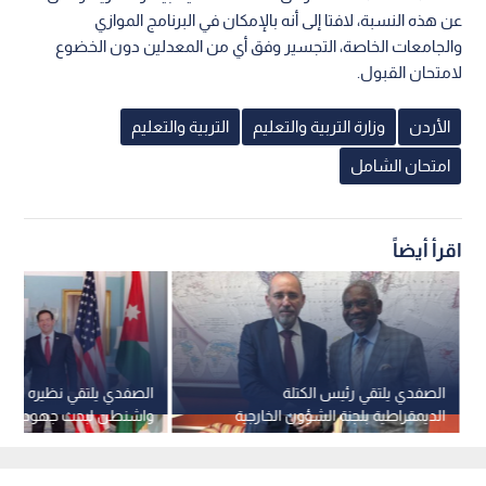
عن هذه النسبة، لافتا إلى أنه بالإمكان في البرنامج الموازي
والجامعات الخاصة، التجسير وفق أي من المعدلين دون الخضوع
لامتحان القبول.
الأردن
وزارة التربية والتعليم
التربية والتعليم
امتحان الشامل
اقرأ أيضاً
الصفدي يلتقي رئيس الكتلة
الصفدي يلتقي نظيره الأم
الديمقراطية بلجنة الشؤون الخارجية
واشنطن لبحث جهود الته
بمجلس النواب الأمريكي
المنطقة