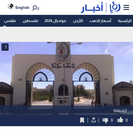
English
الرئيسية
أسعار الذهب
الأردن
مونديال 2026
فلسطين
طقس
1
ارشيفية
0
0