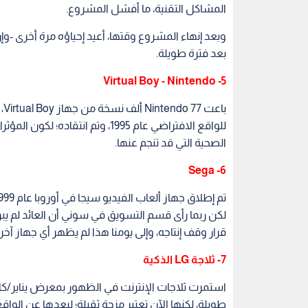
المشاكل التقنية، ما أفشل المشروع.
وبعد إنهاء المشروع وقتها، أعيد إحياؤه مرة أخرى -وإ
بعد فترة طويلة.
5- Virtual Boy - Nintendo
للواقع الافتراضي عام 1995، وتم ان
الصحية التي قد تنجم عنها.
6- Sega
لكن ربما رأى قسم التسويق في سوني أن العائد لم يبق
قرار وقف إنتاجه، وإلى يومنا هذا لم يظهر أي جهاز آخر ل
7- ثلاجة LG الذكية
استمرت ثلاجات الإنترنت في الظهور بمعرض يناير/كان
طويلة، لكنها الآن تعتبر مزحة ثقيلة؛ لبعدها عن الوا