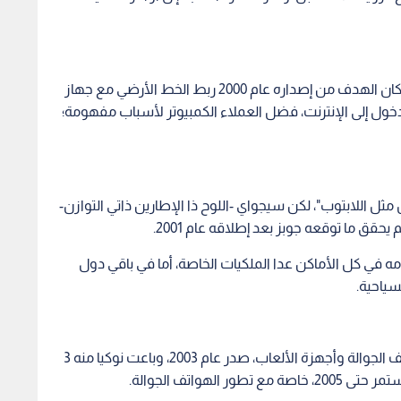
Amstrad E-m@iler، والمعروف أيضا باسم em@liar، كان الهدف من إصداره عام 2000 ربط الخط الأرضي مع جهاز
دخول إلى الإنترنت، فضل العملاء الكمبيوتر لأسباب مفهومة؛
ل اللابتوب"، لكن سيجواي -اللوح ذا الإطارين ذاتي التوازن-
قق ما توقعه جوبز بعد إطلاقه عام 2001.
ه في كل الأماكن عدا الملكيات الخاصة، أما في باقي دول
سياحية.
كان Nokia N-Gage المحاولة المثلى للمزج بين الهواتف الجوالة وأجهزة الألعاب، صدر عام 2003، وباعت نوكيا منه 3
لهواتف الجوالة.