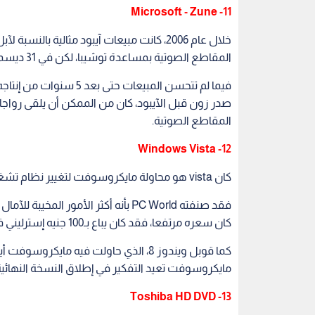
11- Microsoft - Zune
خلال عام 2006، كانت مبيعات آيبود مثالية
المقاطع الصوتية بمساعدة توشيبا، لكن في 31 ديسمبر/كانون الأول توقف الكثير منه؛ بسبب مشاكل في البرمجة.
صدر زون قبل الآيبود، كان من الممكن أن يلقى رواجا
المقاطع الصوتية.
12- Windows Vista
كان vista هو محاولة مايكروسوفت لتغيير نظام تشغيل ويندوز بشكل شامل، لكنه لم يؤت ثماره.
كان سعره مرتفعا، فقد كان يباع بـ100 جنيه إسترليني في المملكة المتحدة.
مايكروسوفت تعيد التفكير في إطلاق النسخة النهائية لو
13- Toshiba HD DVD