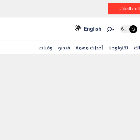
البث المباشر
English
اك
تكنولوجيا
أحداث مهمة
فيديو
وفيات