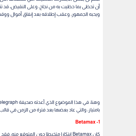
أن تحظى بما حظيت به من نجاح، وعلى النقيض، قد ت
ويحبه الجمهور، وعقب إطلاقه بعد إنفاق أموال ووقت ل
بامتياز، والتي عاد بعضها بعد فترة من الزمن في قالب 
1- Betamax
كان Betamax ابتكارا متخبطا دون المتوقع منه، فقد جاء في الوقت الخطأ وفي المكان الخطأ.