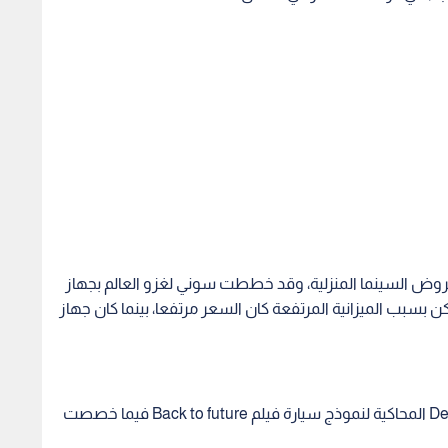
عروض السينما المنزلية، وقد خططت سوني لغزو العالم بجهاز
Bet الذي يعرض صورة أوضح من جهاز VHS، لكن بسبب الميزانية المرتفعة كان السعر مرتفعا، بينما كان جهاز
كانت السيارة ذات الأبواب المجنحة المسماة DeLorean المحاكية لنموذج سيارة فيلم Back to future فيما خصصت