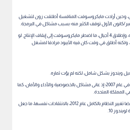
 بالنسبة لآبل، وحين أرادت مايكروسوفت المنافسة أطلقت زون لتشغيل
فيما لم تتحسن المبيعات حتى بعد 5 سنوات من إنتاجه، وإطلاق 4 أجيال، ما اضطر مايكروسوفت إلى إيقاف الإنتاج. لو
، ولكنه أطلق في وقت كان فيه الآيبود مرادفا لمشغل
فقد صنفته PC World بأنه أكثر الأمور المخيبة للآمال في عام 2007؛ إذ عانى مشاكل بالخصوصية والأداء والأمان، كما
كما قوبل ويندوز 8، الذي حاولت فيه مايكروسوفت أيضا تغيير النظام بالكامل عام 2012، بالانتقادات نفسها، ما جعل
يندوز 10.