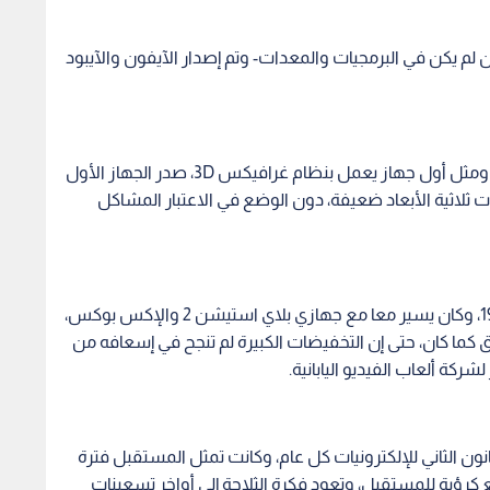
ن لم يكن في البرمجيات والمعدات- وتم إصدار الآيفون والآيبود
باعت Nintendo 77 ألف نسخة من جهاز Virtual Boy، ومثل أول جهاز يعمل بنظام غرافيكس 3D، صدر الجهاز الأول
تقاده؛ لكون المؤثرات ثلاثية الأبعاد ضعيفة، دون الوضع في الاعتبار المشاكل
تم إطلاق جهاز ألعاب الفيديو سيجا في أوروبا عام 1999، وكان يسير معا مع جهازي بلاي استيشن 2 والإكس بوكس،
 كما كان، حتى إن التخفيضات الكبيرة لم تنجح في إسعافه من
شركة ألعاب الفيديو اليابانية.
ون الثاني للإلكترونيات كل عام، وكانت تمثل المستقبل فترة
قع كرؤية للمستقبل، وتعود فكرة الثلاجة إلى أواخر تسعينات