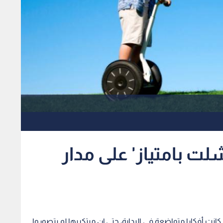
لت بامتياز' على مدار
انت أفكارا متواضعة في البداية، حتى إن مبتكريها لم يتصوروا