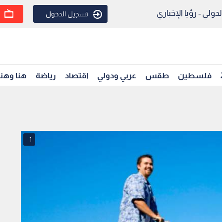
ولي - رؤيا الإخباري
تسجيل الدخول
فلسطين
طقس
عربي ودولي
اقتصاد
رياضة
هنا وهن
1