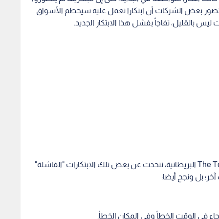
تصور بعض الشركات أن ابتكارا تعمل عليه سيحطم الأسواق
يس بالقليل، تفاجأ بفشل هذا الابتكار الجديد.
وهنا، في هذا الموضوع الذي أعدته صحيفة The Telegraph البريطانية، نتحدث عن بعض تلك الابتكارات "الفاشلة"
آخر؛ بل ونجح أيضا: