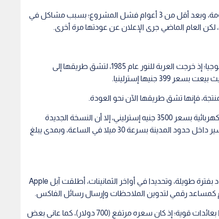
إذ صنعت السيارة في إايرلندا عام 1981 بدعم من الحكومة، وبعد أقل من 3 أعوام فشل المشروع؛ بسبب مشاكل في
لكن العام الماضي جرى الإعلان عن عودتها مرة أخرى.
كانت Sinclair C5 إحدى كبرى الكوارث في تاريخ التكنولوجيا؛ إذ خرجت العربة للنور عام 1985، لتشق طريقها إلى
3 جنيها إسترلينيا.
وقد كشف ابن أخي سير سينكلار عن عودة الدراجة الكهربائية بسعر 3500 جنيه إسترليني، إلا أن النسخة الجديدة
مصممة للحماية من الظروف المناخية المختلفة، وللسير داخل حدود المدينة بسرعة 30 ميلا في الساعة، وبمدى يبلغ
قبل ظهور ساعة آيفون؛ بل وقبل ظهور آيفون وآيباد بفترة طويلة، وتحديدا في أواخر الثمانينات، أطلقت آبل Apple
كلف مشروع إنتاجه 100 مليون دولار، لكنه لم يكافأ أبدا بعائدات قوية؛ إذ كان سعره مرتفع (700 دولار)، كما عانى بعض