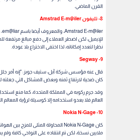
القرن الماضي.
8- تليفون Amstrad E-m@iler
للإيميل، لكن اضطر العملاء إلى دفع مبالغ مرتفعة لل
نظرا لتعدد إمكاناته، لذا اختفى الاختراع بلا عودة.
9- Segway
قال عنه مؤسس شركة آبل، ستيف جوبز: "إنه أمر جلل مث
كان ضحية لارتفاع ثمنه وبعض المشاكل التي جعلته لم يح
وقد جرم ركوبه في المملكة المتحدة، كما منع استخدام
العالم فلا يعدو استخدامه إلا كوسيلة لرؤية المعالم ال
10- Nokia N-Gage
ملايين نسخة، لكن تم انتقاده على النواحي كافة ولم يستمر حتى 2005، خاصة مع تطور ا