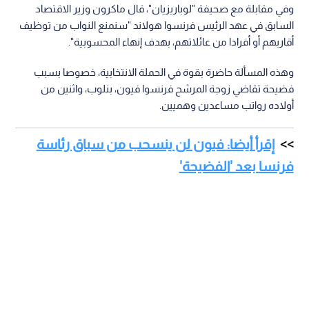
وفي مقابلة مع صحيفة "لوباريزيان"، قال ماكرون وزير الاقتصاد
السابق في عهد الرئيس فرنسوا هولاند "سنمنع النواب من توظيف
أقاربهم أو أفرادا من عائلاتهم، بهدف إنهاء المحسوبية".
وهذه المسألة حاضرة بقوة في الحملة الانتخابية، خصوصا بسبب
فضيحة تقاضي زوجة المرشح فرنسوا فيون، بنلوب، واثنين من
أولاده رواتب مساعدين وهميين.
إقرأ أيضا: فيون لن ينسحب من سباق رئاسة
فرنسا بعد 'الفضيحة'