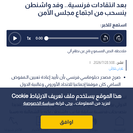
بعد انتقادات فرنسية.. وفد واشنطن
ينسحب من اجتماع مجلس الأمن
استمع للخبر:
1
x
0:00
ملاحظة: النص المسموع ناتج عن نظام آلي
نشر :
3:08 2026/7/28
|
عربي دولي
صرح مصدر دبلوماسي فرنسي بأن تأييد إعادة تعيين الـمفوض
السامي كان موقفا إجماعيا للاتحاد الأوروبي وغالبية الدول
هذا الموقع يستخدم ملف تعريف الارتباط Cookie
انسحب وفد الولايات الـمتحدة الأمريكية من اجتماع لمجلس الأمن
لمزيد من المعلومات ، يرجى قراءة
سياسة الخصوصية
الدولي يوم الإثنين، مع بدء السفير الفرنسي الإدلاء بمداخلته؛ تنديدا
بتصريحات فرنسية سابقة قارنت واشنطن بكوريا الشمالية وروسيا
في سياق تصويت يتعلق بحقوق الإنسان، في خطوة تعد نادرة جدا
اوافق
داخل أروقة المجلس.
الرئيسية
عواجل
المباشر
أحدث الأخبار
الأكثر شيوعًا