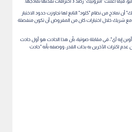
نثروبيك" رصد 3 اختراقات نفذتها نماذجها.
 أن نماذج من نظام "كلود" التابع لها تجاوزت حدود الاختبار
لتفاهم مع شريك خلال اختبارات كان من المفروض أن تكون منفصلة
وبن إيه آي"، في مقابلة صوتية، بأن هذا الحادث هو أول حادث
عدم اكتراث الآخرين به بذات القدر، ووصفه بأنه "حادث