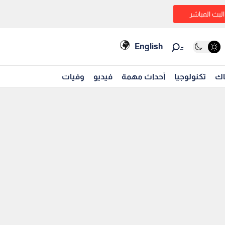
البث المباشر
English
اك
تكنولوجيا
أحداث مهمة
فيديو
وفيات