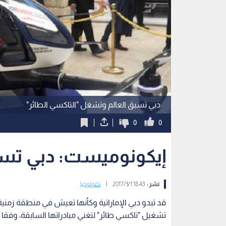
دبي تسبق العالم وتشغل "التاكسي الطائر"
0
0
إيكونوميست: دبي تسبق العا
نشر :
18:43 2017/3/1
|
تكنولوجيا
تشغيل "تاكسي طائر" لتغني مبادراتها السابقة، وفقا