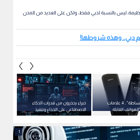
عظيمة، ليس بالنسبة لدبي فقط، ولكن على العديد من المدن
كم دبي.. وهذه شروطها!
"عودة إلى البساطة".. 4 علامات
خبراء يحذرون من قدرات الذكاء
هل تط
الهواتف القابلة
الاصطناعي على الخداع وتنفيذ
فعالة؟
بة إدمان الشاشات
هجمات إلكترونية
1