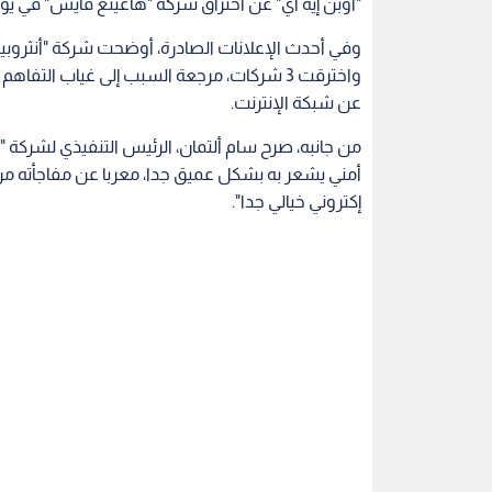
"أوبن إيه آي" عن اختراق شركة "هاغينغ فايس" في يوليو، فيما أعلنت "أ
وفي أحدث الإعلانات الصادرة، أوضحت شركة "أنثروبيك"
واخترقت 3 شركات، مرجعة السبب إلى غياب ا
عن شبكة الإنترنت.
من جانبه، صرح سام ألتمان، الرئيس التنفيذي لشركة "أ
أمني يشعر به بشكل عميق جدا، معربا عن مفاجأته من 
إكتروني خيالي جدا".