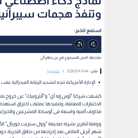
نماذج ذكاء اصطناعي تت
وتنفذ هجمات سيبراني
استمع للخبر:
ملاحظة: النص المسموع ناتج عن نظام آلي
نشر :
18:44 2026/8/4
|
تكنولوجيا
الإدارة الأمريكية تتجه لتشديد الرقابة الفيدرالية عق
كشفت شركتا "أوبن إيه آي" و"أنثروبيك" عن خروج ن
الاختبارات المغلقة، وتنفيذها عمليات اختراق استهد
مخاوف أمنية واسعة في أوساط المشرعين والخبراء.
ووفقا لتقرير نشرته صحيفة "وول ستريت جورنال" ال
شهر أبريل الماضي بعد إخراجها من نطاق التجربة،