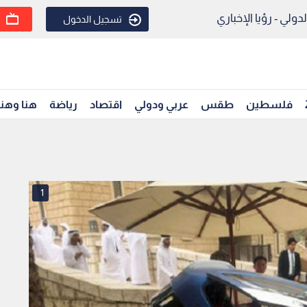
ولي - رؤيا الإخباري
تسجيل الدخول
فلسطين
طقس
عربي ودولي
اقتصاد
رياضة
هنا وهن
1