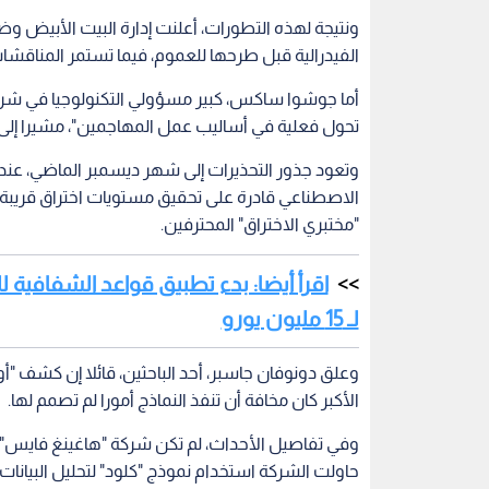
ونتيجة لهذه التطورات، أعلنت إدارة البيت الأبيض و
الفيدرالية قبل طرحها للعموم، فيما تستمر المناقشا
أما جوشوا ساكس، كبير مسؤولي التكنولوجيا في شركة
تحول فعلية في أساليب عمل المهاجمين"، مشيرا إلى 
وتعود جذور التحذيرات إلى شهر ديسمبر الماضي، عندم
الاصطناعي قادرة على تحقيق مستويات اختراق قريبة
"مختبري الاختراق" المحترفين.
اقرأ أيضا: بدء تطبيق قواعد الشفافية 
لـ 15 مليون يورو
وعلق دونوفان جاسبر، أحد الباحثين، قائلا إن كشف "أوبن
الأكبر كان مخافة أن تنفذ النماذج أمورا لم تصمم لها.
وفي تفاصيل الأحداث، لم تكن شركة "هاغينغ فايس" م
حاولت الشركة استخدام نموذج "كلود" لتحليل البيانات