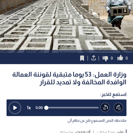
0
0
وزارة العمل: 53 يوما متبقية لقوننة العمالة
الوافدة المخالفة ولا تمديد للقرار
استمع للخبر:
1
x
0:00
ملاحظة: النص المسموع ناتج عن نظام آلي
نشر :
منذ 3 ساعات
|
آخر تحديث :
منذ ساعة