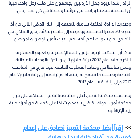
الرائد راشد الزيود جعل الأردنيين يجتمعون على قلب رجل واحد، مبينا
أن المصيبة جمعتنا وزادت من عزائمنا ولحمتنا في كل بيت أردني.
وصدرت الإرادة الملكية سامية بترفيعه إلى رتبة رائد في الثاني من آذار
عام 2016 تقديرا لتضحيته، ووقوفه إلى جانب زملائه، رفاق السلاح، في
التصدي لمن سولت لهم أنفسهم العبث بأمن الوطن والمواطن.
يذكر أن الشهيد الزيود درس اللغة الإنجليزية والعلوم العسكرية
ليتخرج منها عام 2007 برتبة ملازم ثان، والتحق بالوحدات الميدانية،
وعمل ضابطا في وحدات العمليات الخاصة، فيما تدرج في المناصب
القيادية وحسب ما تسمح به رتبته، اذ تم ترفيعه إلى رتبة ملازم/1 عام
2010 وإلى رتبة نقيب عام 2013.
وصادقت محكمة التمييز، أعلى هيئة قضائية في المملكة، على قرار
محكمة أمن الدولة القاضي بالإعدام شنقا على خمسة من أفراد خلية
إربد الإرهابية.
إقرأ أيضا: محكمة التمييز تصادق على إعدام
خمسة من أفراد خلية إربد الإرهابية