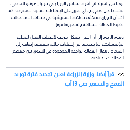
يوما من الفترة التي أقرها مجلس الوزراء في حزيران/يونيو الـماضي،
مشددا على عدم إجراء أي تغيير على الإعفاءات الـمالية الـممنوحة. كما
أكد أن الـوزارة ستكثف حملاتها الـتفتيشية في مختلف الـمحافظات
لضبط العمالة الـمخالفة وتسفيرها فورا.
وننوه الزيود إلى أن الـقرار يشكل فرصة لأصحاب العمل لتنظيم
مؤسساتهم لما يتضمنه من إعفاءات مالية تخفيفية، إضافة إلى
السماح بانتقال العمالة الوافدة الـموجودة في السوق بين معظم
القطاعات الإنتاجية.
اقرأ أيضا: وزارة الزراعة تعلن تمديد فترة توريد
القمح والشعير حتى 13 آب