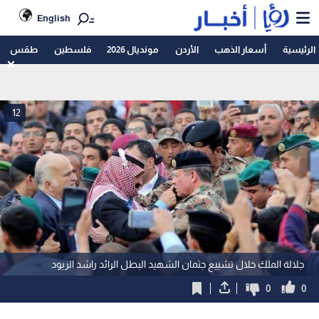
English
الرئيسية
أسعار الذهب
الأردن
مونديال 2026
فلسطين
طقس
12
جلالة الملك خلال تشييع جثمان الشهيد البطل الرائد راشد الزيود
0
0