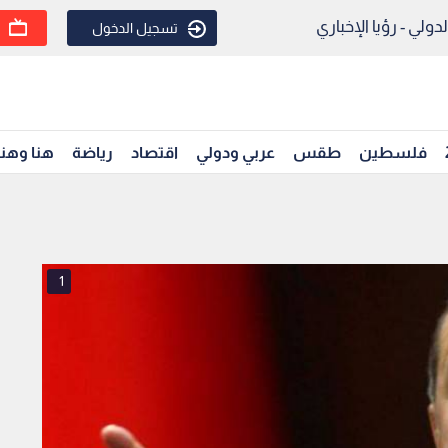
ولي - رؤيا الإخباري
تسجيل الدخول
فلسطين
طقس
عربي ودولي
اقتصاد
رياضة
هنا وهن
1