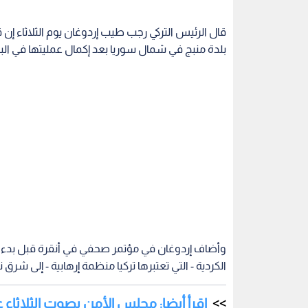
قال الرئيس التركي رجب طيب إردوغان يوم الثلاثاء 
بلدة منبج في شمال سوريا بعد إكمال عمليتها في ا
وأضاف إردوغان في مؤتمر صحفي في أنقرة قبل بدء ز
الكردية - التي تعتبرها تركيا منظمة إرهابية - إلى شرق 
إقرأ أيضا: مجلس الأمن يصوت الثلاثاء
الفيتو
كما استبعد الرئيس التركي أي فرصة للتعاون مع قوات