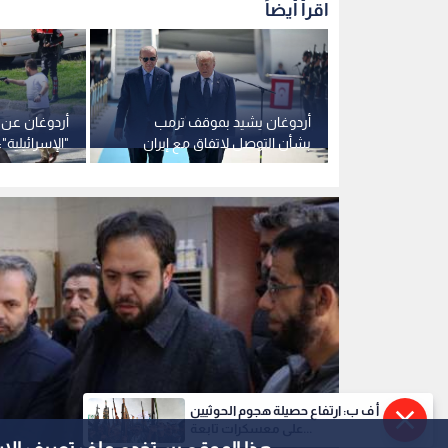
إدارة منطقة منبج تجري جولة تفقدية على منشأة 
0
0
أ ف ب: ارتفاع حصيلة هجوم الحوثيين
على معسكرات تابعة...