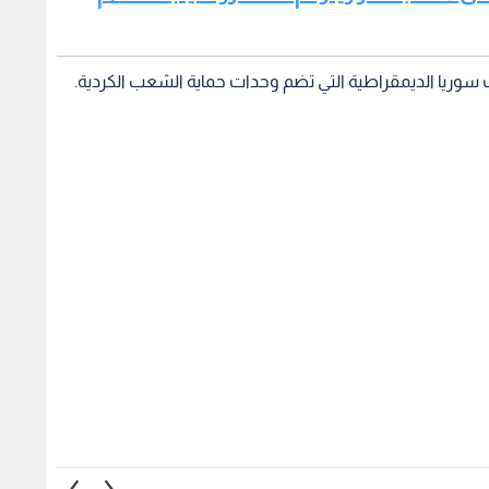
هجوم القنصلية
التربية السورية تعلن عودة
أردوغا
": سنحارب الإرهاب
المدارس في القنيطرة ودرعا
لشعبه
مير مناخ الثقة -
والسويداء الأحد.. "سلامة الطلاب
دول شق
أولوية"
3