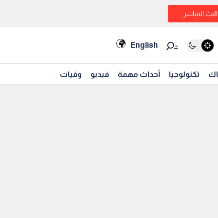
البث المباشر
English
اك
تكنولوجيا
أحداث مهمة
فيديو
وفيات