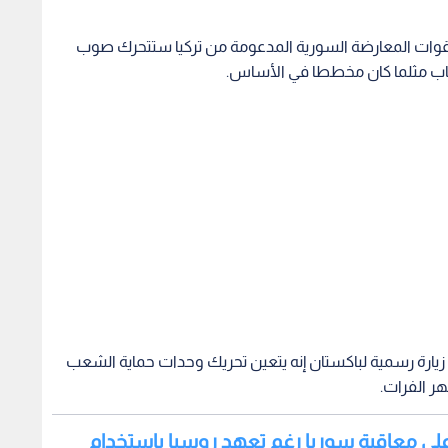
إن قوات المعارضة السورية المدعومة من تركيا ستتحرك صوب
لباب مثلما كان مخططا في الأساس.
يارة رسمية لباكستان إنه يتعين تحريك وحدات حماية الشعب
نهر الفرات.
 على معاقبة سوريا رغم تعهد روسيا باستخدام
 سوريا الديمقراطية التي تضم وحدات حماية الشعب الكردية.