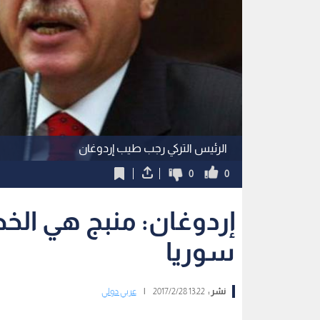
الرئيس التركي رجب طيب إردوغان
0
0
إردوغان: منبج هي الخط
سوريا
نشر :
13:22 2017/2/28
|
عربي دولي