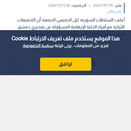
نشر :
7:55 2026/7/10
|
آخر تحديث :
12:30 2026/7/10
عربي دولي
أعلنت السلطات السورية، ليل الخميس-الجمعة، أن التحقيقات
الأولية مع أفراد الخلية الإرهابية المسؤولة عن تفجيري دمشق
اللذين وقعا الثلاثاء الماضي، أظهرت تبعيتها لتنظيم "داعش".
هذا الموقع يستخدم ملف تعريف الارتباط Cookie
لمزيد من المعلومات ، يرجى قراءة
سياسة الخصوصية
اوافق
الرئيسية
عواجل
المباشر
أحدث الأخبار
الأكثر شيوعًا
وجاء هذا الإعلان على لسان قائد الأمن الداخلي في ريف دمشق
العميد أحمد الدالاتي في تصريح للتلفزيون السوري الرسمي.