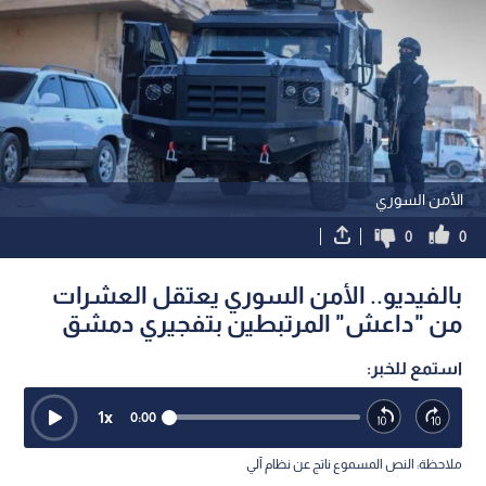
الأمن السوري
0
0
بالفيديو.. الأمن السوري يعتقل العشرات
من "داعش" المرتبطين بتفجيري دمشق
استمع للخبر:
1
x
0:00
ملاحظة: النص المسموع ناتج عن نظام آلي