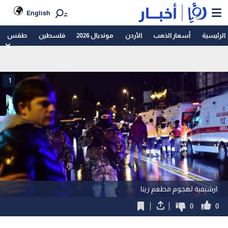
English
الرئيسية
أسعار الذهب
الأردن
مونديال 2026
فلسطين
طقس
1
ارشيفية لهجوم مطعم رينا
0
0