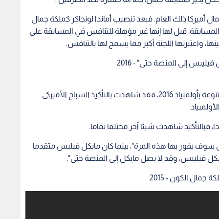
ل أميركا ذلك العام. فبعد تنصيب أماندا لونجاكر كملكة جمال
 المسابقة، قيل لها إنها غير مؤهلة للتنافس في المسابقة على
يليبس إلى المنصة حتى" - 2016
إذا كنت قد شاهدت سباق الـ200 متر في السباحة المتنوعة بأولمبياد 2016، فقد شاهدت بالتأكيد السباح الأميركي
بس سوف يفوز بها هذه المرة"، بينما كان مايكل فيلبس متقدما
يكل فيليبس، وقد لا يصل مايكل إلى المنصة حتى".
جمال الكون - 2015