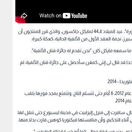
في 2002، صادف حفل "إم تي في لجوائز الأغاني المصورة"، عيد الميلاد الـ44 لمايكل جاكسون، والذي قرر المنتجون أن
يرز، نجمة العقد الأول من الألفية الحالية، كعكة كبيرة.
ن ما سمعه مايكل كان: "نحن نقدم له جائزة فنان الألفية".
أحدا قد قال لي إنني كمغن سأحصل على جائزة فنان الألفية، لم
ا - 2014
كان أمام إليزابيث فشتل، ملكة جمال مراهقات أميركا عام 2012، 6 أيام حتى تتسلم التاج، وتتمتع بمجد فوزها بلقب
201.
ال، سافرت إلى منزل إليزابيث في مدينة ليسبورغ حتى تنقل لها
ثناء التحكيم، وأن منافستها فيكتوريا كوهين فازت بدلا منها.
ص يدير مسابقة جمال، كما أنه خسارة لكلا الطرفين".