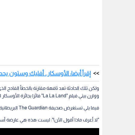
إقرأ أيضا: الأوسكار.. أفليك وستون ي
ولكن تلك الحادثة تعد تافهة مقارنة بالخطأ الفادح ا
ووارن بيتي فيلم "La La Land" فائزا بجائزة الأوسكار لأفضل فيلم، بدلا من فيلم "Moonlight"، الفائز الحقيقي.
فيما يلي تستغرض صحيفة The Guardian البريطانية، مواقف حدثت في الماضي، أسوأ من واقعة أمس:
"لا أعرف ماذا أقول الآن!": ليست هذه هي عارضة أسترالي