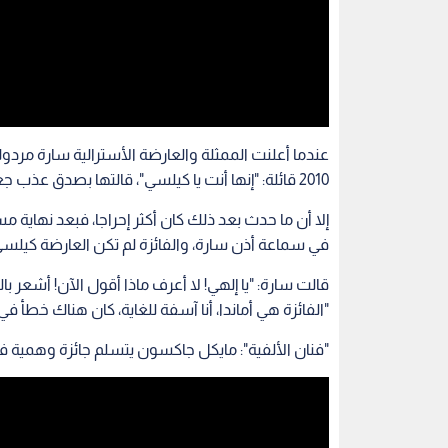
عندما أعلنت الممثلة والعارضة الأسترالية سارة مردوك
2010 قائلة: "إنها أنت يا كيلسي"، قالتها بصدق عذب جعل الموقف محرجا بما فيه الكفاية.
إلا أن ما حدث بعد ذلك كان أكثر إحراجا، فبعد نهاية
في سماعة أذن سارة، والفائزة لم تكن العارضة كيلس
قالت سارة: "يا إلهي! لا أعرف ماذا أقول الآن! أشعر 
"الفائزة هي أماندا، أنا آسفة للغاية، كان هناك خطأ في 
"فنان الألفية": مايكل جاكسون يتسلم جائزة وهمية في ح