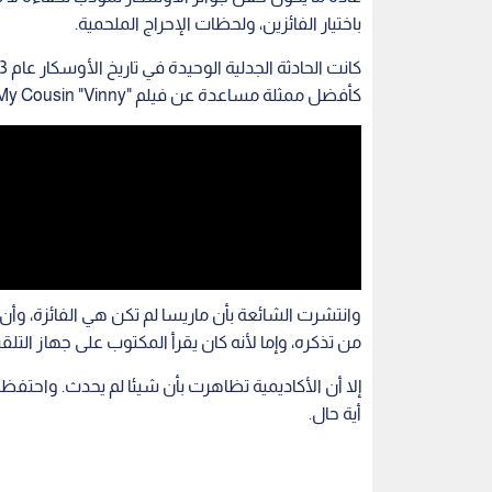
باختيار الفائزين، ولحظات الإحراج الملحمية.
كأفضل ممثلة مساعدة عن فيلم "My Cousin "Vinny، بحسب صحيفة The Guardian البريطانية.
وانتشرت الشائعة بأن ماريسا لم تكن هي الفائزة، وأن 
من تذكره، وإما لأنه كان يقرأ المكتوب على جهاز التل
إلا أن الأكاديمية تظاهرت بأن شيئا لم يحدث. واحتفظت
أية حال.