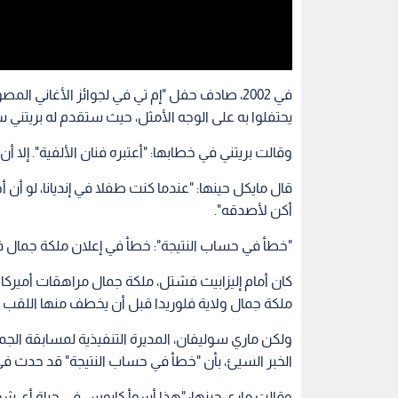
يحتفلوا به على الوجه الأمثل، حيث ستقدم له بريتني سب
وقالت بريتني في خطابها: "أعتبره فنان الألفية". إلا أ
قال مايكل حينها: "عندما كنت طفلا في إنديانا، لو أن 
أكن لأصدقه".
"خطأ في حساب النتيجة": خطأ في إعلان ملكة جمال فلوريد
ملكة جمال ولاية فلوريدا قبل أن يخطف منها اللقب عام 4
ولكن ماري سوليفان، المديرة التنفيذية لمسابقة الجم
الخبر السيئ، بأن "خطأ في حساب النتيجة" قد حدث في أ
وقالت ماري حينها: "هذا أسوأ كابوس في حياة أي شخ