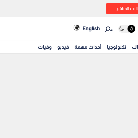
البث المباشر
English
اك
تكنولوجيا
أحداث مهمة
فيديو
وفيات