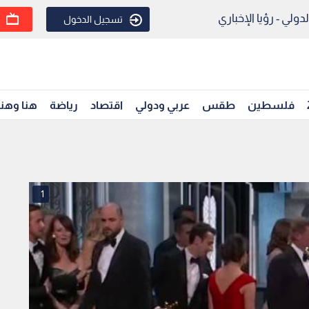
ولي - رؤيا الإخباري
تسجيل الدخول
فلسطين
طقس
عربي ودولي
اقتصاد
رياضة
هنا وهن
1