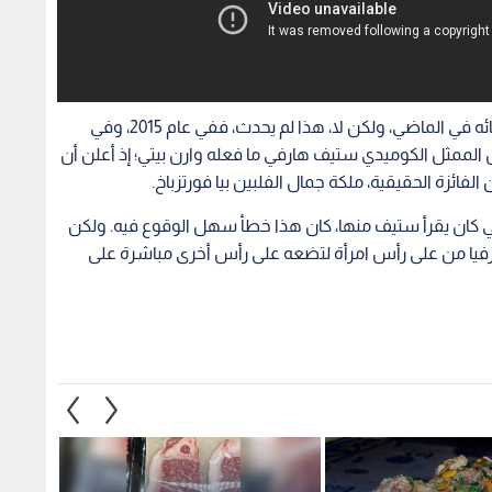
قد تعتقد أن عالم مسابقات الجمال قد تعلم من أخطائه في الماضي، ولكن لا، هذا لم يحدث، ففي عام 2015، وفي
الممثل الكوميدي ستيف هارفي ما فعله وارن بيتي؛ إذ أعلن أن
 الفائزة الحقيقية، ملكة جمال الفلبين بيا فورتزباخ.
لتي كان يقرأ ستيف منها، كان هذا خطأ سهل الوقوع فيه. ولكن
ج حرفيا من على رأس امرأة لتضعه على رأس أخرى مباشرة على