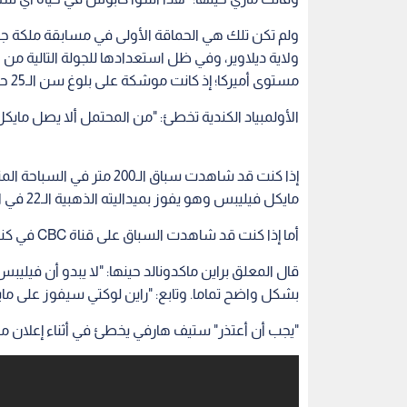
ولم تكن تلك هي الحماقة الأولى في مسابقة ملكة جما
ولاية ديلاوير، وفي ظل استعدادها للجولة التالية من
مستوى أميركا؛ إذ كانت موشكة على بلوغ سن الـ25 حينها، واعتبرتها اللجنة أكبر مما يسمح لها بالتنافس.
الأولمبياد الكندية تخطئ: "من المحتمل ألا يصل مايكل ف
مايكل فيليبس وهو يفوز بميداليته الذهبية الـ22 في الأولمبياد.
أما إذا كنت قد شاهدت السباق على قناة CBC في كندا، فبالتأكيد شاهدت شيئا آخر مختلفا تماما.
قال المعلق براين ماكدونالد حينها: "لا يبدو أن فيلي
بشكل واضح تماما. وتابع: "راين لوكتي سيفوز على ما
"يجب أن أعتذر" ستيف هارفي يخطئ في أثناء إعلان ملكة 