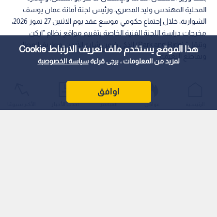
المحلية المهندس وليد المصري، ورئيس لجنة أمانة عمان يوسف
الشواربة، خلال إجتماع حكومي موسع عقد يوم الاثنين 27 تموز 2026،
مخرجات دراسة اللجنة الفنية الخاصة بتقييم مواقع نظام "اركن
وتنقل" (Park and Ride) الذكي ضمن شارع الأردن، وطريق المطار،
هذا الموقع يستخدم ملف تعريف الارتباط Cookie
وتقاطع النعيمة.
لمزيد من المعلومات ، يرجى قراءة
سياسة الخصوصية
اوافق
الرئيسية
عواجل
المباشر
أحدث الأخبار
الأكثر شيوعًا
وتناول الاجتماع، الذي حضره مسؤولون من وزارة النقل وهيئة
تنظيم قطاع النقل البري ودائرة الأراضي والمساحة، توجيهات رئيس