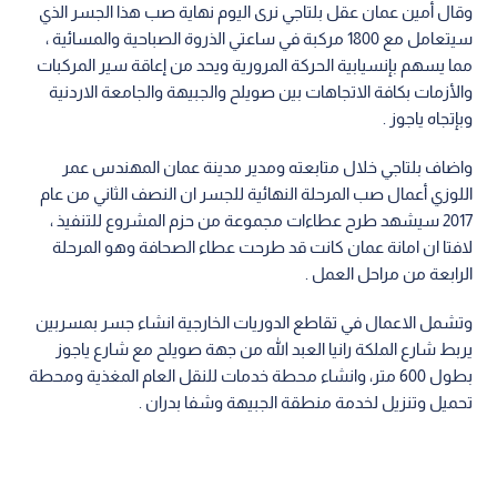
وقال أمين عمان عقل بلتاجي نرى اليوم نهاية صب هذا الجسر الذي
سيتعامل مع 1800 مركبة في ساعتي الذروة الصباحية والمسائية ،
مما يسهم بإنسيابية الحركة المرورية ويحد من إعاقة سير المركبات
والأزمات بكافة الاتجاهات بين صويلح والجبيهة والجامعة الاردنية
وبإتجاه ياجوز .
واضاف بلتاجي خلال متابعته ومدير مدينة عمان المهندس عمر
اللوزي أعمال صب المرحلة النهائية للجسر ان النصف الثاني من عام
2017 سيشهد طرح عطاءات مجموعة من حزم المشروع للتنفيذ ،
لافتا ان امانة عمان كانت قد طرحت عطاء الصحافة وهو المرحلة
الرابعة من مراحل العمل .
وتشمل الاعمال في تقاطع الدوريات الخارجية انشاء جسر بمسربين
يربط شارع الملكة رانيا العبد الله من جهة صويلح مع شارع ياجوز
بطول 600 متر، وانشاء محطة خدمات للنقل العام المغذية ومحطة
تحميل وتنزيل لخدمة منطقة الجبيهة وشفا بدران .