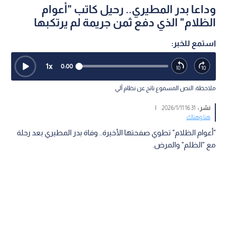
وداعا بدر المطيري.. رحيل كاتب "أعوام
الظلام" الذي دفع ثمن جريمة لم يرتكبها
استمع للخبر:
1
x
0:00
ملاحظة: النص المسموع ناتج عن نظام آلي
نشر :
16:31 2026/1/11
|
هنا وهناك
"أعوام الظلام" تطوي صفحتها الأخيرة.. وفاة بدر المطيري بعد رحلة
مع "الظلم" والمرض.