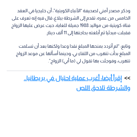
وذكر مصدر أمني لصحيفة “الأنباء الكويتية”، أن خليجيا في العقد
الخامس من عمره، تقدم إلى الشرطة ببلاغ، قال فيه إنه تعرف على
فتاة كويتية من مواليد 1988 جميلة للغاية، حيث عرض عليها الزواج
فقبلت مبدئيا ثم أبلغته بحاجتها إلى 11 ألف دينار.
وتابع: “لم أتردد بمنحها المبلغ نقدا وعدا ولكنها بعد أن تسلمت
المبلغ بدأت تتهرب من اللقاء بي، وحينما أسألها عن موعد الزواج
تتهرب، وفوجئت بها تقول لي (ما أبي) الزواج”.
إقرأ أيضا: أغرب عملية احتيال في بريطانيا..
والشرطة تلاحق اللص