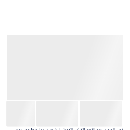
غيب الموت يوم الأحد، الكاتب الكويتي الشهير بدر المطيري، بعد
صراع طويل مع المرض، ليسدل الستار على حياة مليئة بالأحداث
الدرامية والمعاناة التي وثقها في عمله الشهير "أعوام الظلام".
ومن المقرر أن يوارى جثمانه الثرى غدا الإثنين بعد صلاة العصر في
مقبرة الصليبخات.
رحيل بعد "صحوة الضمير" المجتمعي ويأتي رحيل المطيري في وقت
لا تزال فيه قصته تتصدر المشهد الإعلامي والإنساني في الكويت
والخليج، خاصة بعد المقابلة المؤثرة الأخيرة التي أجراها قبل وفاته
بفترة وجيزة، وسرد فيها على مدى ست ساعات تفاصيل المأساة
التي عاشها، وشاهدها الملايين وسط تعاطف واسع ودموع لم
تتوقف.