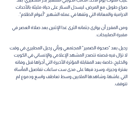
قصة "السجين البريء" وتعود فصول مأساة المطيري إلى عام 2000،
حين تم توقيفه قبيل حفل زفافه بأيام معدودة، ليجد نفسه متهما
في قضية مخدرات معقدة؛ حيث حكم عليه بالسجن لمدة سبع
سنوات، قضى منها عاما وثمانية أشهر خلف القضبان، قبل أن تظهر
براءته.
وكشفت التحقيقات لاحقا أن "شخصا مجهولا" -لم يتم القبض عليه
حتى اليوم- انتحل شخصية المطيري عبر تزوير جواز سفره باحترافية،
ليتحمل الكاتب الراحل وزر جرائم لم يرتكبها.