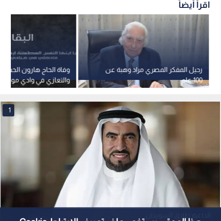
الداعية طارق السويدان
0
0
بمرسوم أميري.. الكويت تسحب الجنسية
رسميا من الداعية طارق السويدان وأسرته
استمع للخبر:
1
x
0:00
ملاحظة: النص المسموع ناتج عن نظام آلي
نشر :
13:07 2025/12/7
|
آخر تحديث :
13:14 2025/12/7
هنا وهناك