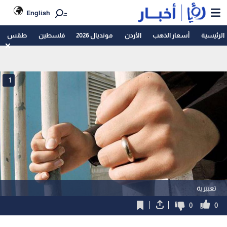
English
الرئيسية
أسعار الذهب
الأردن
مونديال 2026
فلسطين
طقس
1
تعبيرية
0
0