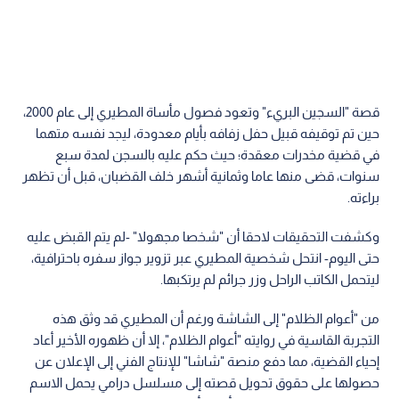
من "أعوام الظلام" إلى الشاشة ورغم أن المطيري قد وثق هذه
التجربة القاسية في روايته "أعوام الظلام"، إلا أن ظهوره الأخير أعاد
إحياء القضية، مما دفع منصة "شاشا" للإنتاج الفني إلى الإعلان عن
حصولها على حقوق تحويل قصته إلى مسلسل درامي يحمل الاسم
نفسه، حيث كان من المقرر أن يبدأ تصويره نهاية هذا العام، ليكون
شاهدا على معاناة رجل سلبت حريته ظلما.
دعوات لتعديل القوانين ولم تتوقف تداعيات قضية المطيري عند
التعاطف الشعبي، بل تحولت إلى مطالب حقوقية بتعديل
التشريعات. فقد نعى قانونيون الراحل مؤكدين أن معاناته كشفت
عن ثغرات يجب تداركها.
وفي هذا السياق، قال المحامي نافع المطيري: "إن المجتمع يدين
للراحل بفضل الكشف عن ترهل القوانين وخلل الإجراءات"، معتبرا أن
مراجعة التشريعات هي الثمن المستحق "حتى لا تنتج بدرا آخر".
كما دعا المحامي علي العريان إلى "إعادة النظر في قضاء التعويضات،
ووضع معايير تشريعية عادلة، وسن قوانين تنظم إشكالات التنفيذ