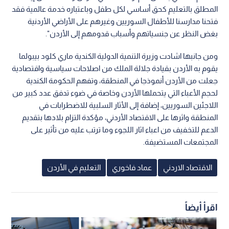
المطلق بالتعليم كحق أساسي لكل ‏طفل وباعتباره خدمة عالمية فقد
فتحنا مدارسنا للأطفال السوريين وغيرهم على الأراضي ‏الأردنية
بغض النظر عن جنسياتهم وأسباب قدومهم إلى الأردن".‏‎ ‎
ومن جانبها اشادت وزيرة التنمية الدولية الكندية ماري‎ ‎كلود بيبولما
يقوم به الأردن بقيادة ‏جلالة الملك من اصلاحات سياسية واقتصادية
جعلت من الأردن أنموذجا في المنطقة، ‏وتفهم الحكومة الكندية
لحجم الأعباء التي يتحملها الأردن وخاصة في ضوء تدفق عدد ‏كبير من
اللاجئين السوريين، إضافة إلى الأثار السلبية للاضطرابات في
المنطقة واثرها ‏على الاقتصاد الأردني، مؤكدة التزام بلادها بتقديم
الدعم للتخفيف من اعباء اثار اللجوء ‏وما ترتب عليه من تأثير على
المجتمعات المستضيفة.‏
الاقتصاد الاردني
عماد فاخوري
التعليم في الأردن
اقرأ أيضاً