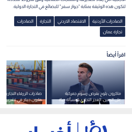
لتكون هذه الوثيقة بمثابة "جواز سفر" للبضائع في التجارة الدولية.
الصادرات الأردنية
الاقتصاد الاردني
التجارة
الصادرات
تجارة عمان
اقرأ أيضاً
ماكرون يلوح بفرض رسوم جمركية
على الصين: العجز التجاري "مسألة حياة
مليون دينار في تشرين الثا
أو موت"