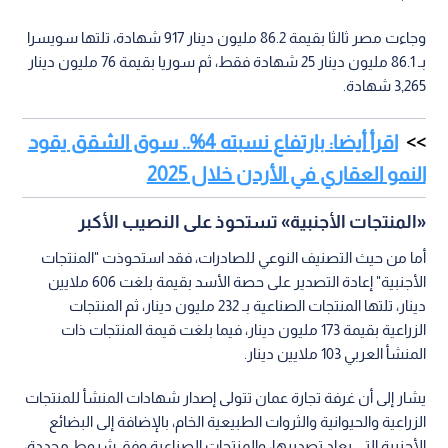
وجاءت مصر ثالثا بقيمة 86.2 مليون دينار 917 شهادة، تلتها سويسرا
بـ 86.1 مليون دينار 25 شهادة فقط، ثم سوريا بقيمة 76 مليون دينار
3,265 شهادة.
اقرأ أيضا: بارتفاع نسبته 4%.. سوق الشقق يقود
النمو العقاري في الأردن خلال 2025
«المنتجات الأجنبية» تستحوذ على النصيب الأكبر
أما من حيث التصنيف النوعي للصادرات، فقد استحوذت "المنتجات
الأجنبية" إعادة التصدير على حصة الأسد بقيمة بلغت 606 ملايين
دينار، تلتها المنتجات الصناعية بـ 232 مليون دينار، ثم المنتجات
الزراعية بقيمة 173 مليون دينار، فيما بلغت قيمة المنتجات ذات
المنشأ العربي 103 ملايين دينار.
يشار إلى أن غرفة تجارة عمان تتولى إصدار شهادات المنشأ للمنتجات
الزراعية والحيوانية والثروات الطبيعية الخام، بالإضافة إلى البضائع
الأجنبية التي يعاد تصديرها، والمنتجات الصناعية وفق شروط محددة،