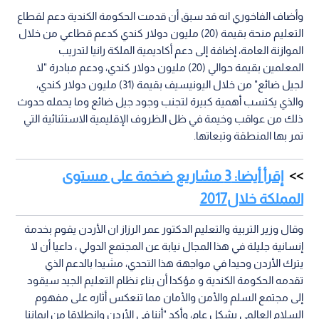
وأضاف الفاخوري انه قد سبق أن قدمت الحكومة الكندية دعم لقطاع
التعليم منحة بقيمة ‏‏(20) مليون دولار كندي كدعم قطاعي من خلال
الموازنة العامة، إضافة إلى دعم ‏أكاديمية الملكة رانيا لتدريب
المعلمين بقيمة حوالي (20) مليون دولار كندي، ودعم مبادرة ‏‏"لا
لجيل ضائع" من خلال اليونيسيف بقيمة (31) مليون دولار كندي،
والذي يكتسب ‏أهمية كبيرة لتجنب وجود جيل ضائع وما يحمله حدوث
ذلك من عواقب وخيمة في ظل ‏الظروف الإقليمية الاستثنائية التي
تمر بها المنطقة وتبعاتها.‏
إقرأ أيضا: 3 مشاريع ضخمة على مستوى
المملكة خلال2017
وقال وزير التربية والتعليم الدكتور عمر الرزاز ان الأردن يقوم بخدمة
إنسانية جليلة في ‏هذا المجال نيابة عن المجتمع الدولي ، داعيا أن لا
يترك الأردن وحيدا في مواجهة هذا ‏التحدي، مشيدا بالدعم الذي
تقدمه الحكومة الكندية و مؤكدا أن بناء نظام التعليم الجيد ‏سيقود
إلى مجتمع السلم والأمن والأمان مما تنعكس أثاره على مفهوم
السلام العالمي ‏بشكل عام، وأكد "أننا في الأردن وانطلاقا من إيماننا