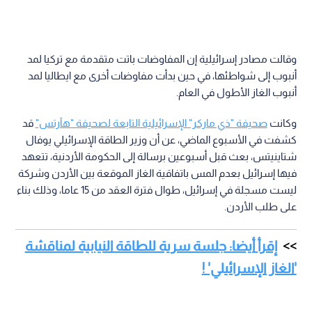
وقالت مصادر إسرائيلية إن المفاوضات باتت متقدمة مع تركيا لمد
أنبوب إلى شواطئها، في حين بدأت مفاوضات أخرى مع ايطاليا لمد
أنبوب الغاز الأطول في العام.
وكانت
صحيفة "ذي ماركر" الإسرائيلية التابعة لصحيفة "هآرتس"
قد
كشفت في الأسبوع الماضي، عن أن وزير الطاقة الإسرائيلي يوفال
شتاينيتس، بعث قبل أسبوعين برسالة إلى الحكومة الأردنية، تتعهد
فيها إسرائيل بعدم المس باتفاقية الغاز الموقعة بين الأردن وشركة
ليست مسجلة في إسرائيل، طوال فترة العقد من 15 عاما، وذلك بناء
على طلب الأردن.
إقرأ أيضا: جلسة سرية للطاقة النيابية لمناقشة
'الغاز الإسرائيلي' !