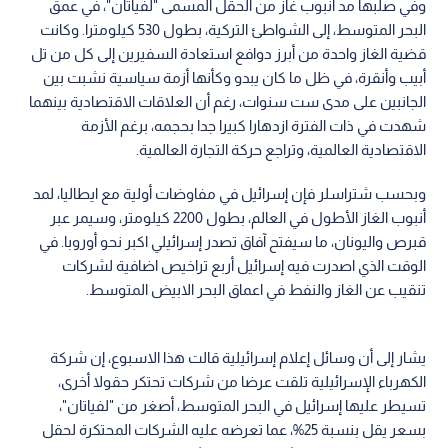
وفي صلبها مد أنبوب غاز من الحقل المسمى "لفياتان"، في عمق
البحر المتوسط، إلى الشواطئ التركية، بطول 530 كيلومترا. وكانت
قضية الغاز واحدة من أبرز دوافع استعادة السفيرين إلى كل من تل
أبيب وأنقرة، في ظل ما كان يبدو وكأنها أزمة سياسية نشبت بين
الجانبين على مدى ست سنوات، رغم أن العلاقات الاقتصادية بينهما
شهدت في ذات الفترة ازدهارا كبيرا جدا بحجمه، برغم الأزمة
الاقتصادية العالمية، وتراجع حركة التجارة العالمية.
وبحسب شتراسلر فإن إسرائيل في مفاوضات أولية مع ايطاليا، لمد
أنبوب الغاز الأطول في العالم، بطول 2200 كيلومتر، وسيمر عبر
قبرص واليونان، ما سيفتح آفاق تصدر إسرائيلي اكبر نحو أوروبا. في
الوقت الذي اصدرت فيه إسرائيل أربع تراخيص اضافية لشركات
تنقيب عن الغاز والنفط في اعماق البحر الابيض المتوسط.
يشار إلى أن وسائل إعلام إسرائيلية قالت هذا الاسبوع، إن شركة
الكهرباء الإسرائيلية تلقت عرضا من شركات تحتكر حقولا أخرى،
تسيطر عليها إسرائيل في البحر المتوسط، أصغر من "لفياتان"،
بسعر يقل بنسبة 25%، عما تعرضه عليه الشركات المحتكرة لحقل