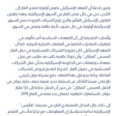
وتبين لاحقا أن التعهد الإسرائيلي تضمن أولوية تصدير الغاز إلى
الأردن، حتى في حال نقص الغاز في السوق الإسرائيلية، وهذا يناقض
القانون الإسرائيلي القائم، والذي يلزم الشركات المزودة بمنح السوق
الإسرائيلية أولوية، في حال نشوب أزمة طاقة ونقص في السوق.
وأشارت الصحيفة إلى أن التعهدات السياسية أمر مألوف في
اتفاقيات الصادرات الخاصة في العلاقات التجارية الدولية، كما أن
التعهد الإسرائيلي كان ضروريا للشركات المستثمرة في حقل الغاز
المسمى "لفياتان"، وأن بنوكا عالمية كانت قد طلبت من قبل،
تعهدات وضمانات من الحكومة الإسرائيلية بشأن عمل الشركات
المستثمرة في حقول الغاز، كشرط لتقديم قروض للشركات
العاملة. وكما يبدو فإن هذا التعهد، دفع بشركة نوبل إنيرجي،
بالإعلان مساء الثلاثاء، عن استثمار جديد بقيمة نصف مليار دولار، في
الحقل المسمى "لفياتان". في حين أن الحقل بحاجة إلى 5ر1 مليار
دولار، كاستثمارات اضافية، لضمان بدء عمله في العام 2019.
إلى ذلك، قال المحلل الاقتصادي البارز في صحيفة "هآرتس"
الإسرائيلية نحاميا شتراسلر إن المفاوضات مع تركيا بدأت في التقدم،