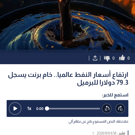
0
0
ارتفاع أسعار النفط عالميا.. خام برنت يسجل
79.3 دولارا للبرميل
استمع للخبر:
1
x
0:00
ملاحظة: النص المسموع ناتج عن نظام آلي
نشر :
6:58 2026/8/6
|