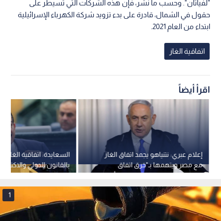
"لفياتان". وحسب ما نشر، فإن هذه الشركات التي تسيطر على
حقول في الشمال، قادرة على بدء تزويد شركة الكهرباء الإسرائيلية
ابتداء من العام 2021.
اتفاقية الغاز
اقرأ أيضاً
إعلام عبري: نتنياهو يجمد اتفاق الغاز
السعايدة: اتفاقية الغاز 
مع مصر ويتهمها بـ"خرق اتفاق
بالقانون الدولي والاكتفاء ا
السلام"
طريقنا للاستغناء عن الاست
1