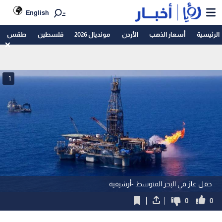
English
الرئيسية
أسعار الذهب
الأردن
مونديال 2026
فلسطين
طقس
1
حقل غاز في البحر المتوسط -أرشيفية
0
0